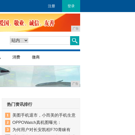
注册
登录
广告
讯
消费
微商
广告
热门资讯排行
美图手机退市，小而美的手机生意
OPPOWatch真机图曝光：
为何用户对长安凯程F70青睐有