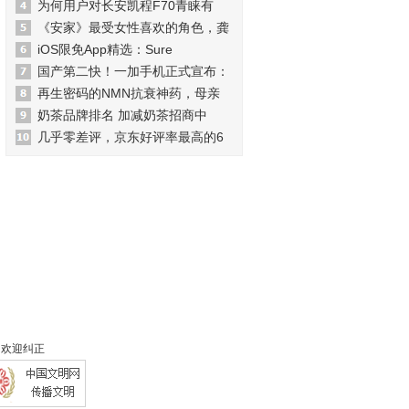
为何用户对长安凯程F70青睐有
《安家》最受女性喜欢的角色，龚
iOS限免App精选：Sure
国产第二快！一加手机正式宣布：
再生密码的NMN抗衰神药，母亲
奶茶品牌排名 加减奶茶招商中
几乎零差评，京东好评率最高的6
 欢迎纠正