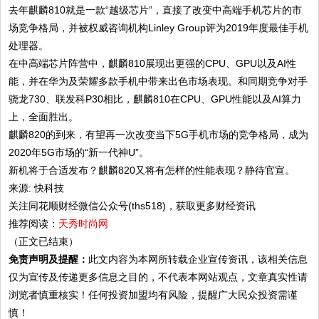
去年麒麟810就是一款“越级芯片”，直接了改变中高端手机芯片的市
场竞争格局，并被权威咨询机构Linley Group评为2019年度最佳手机
处理器。
在中高端芯片阵营中，麒麟810展现出更强的CPU、GPU以及AI性
能，并在华为及荣耀多款手机中带来出色市场表现。和同期竞争对手
骁龙730、联发科P30相比，麒麟810在CPU、GPU性能以及AI算力
上，全面胜出。
麒麟820的到来，有望再一次改变当下5G手机市场的竞争格局，成为
2020年5G市场的“新一代神U”。
新机将于合适发布？麒麟820又将有怎样的性能表现？静待官宣。
来源: 快科技
关注同花顺财经微信公众号(ths518)，获取更多财经资讯
推荐阅读：
天秀时尚网
（正文已结束）
免责声明及提醒：
此文内容为本网所转载企业宣传资讯，该相关信息
仅为宣传及传递更多信息之目的，不代表本网站观点，文章真实性请
浏览者慎重核实！任何投资加盟均有风险，提醒广大民众投资需谨
慎！