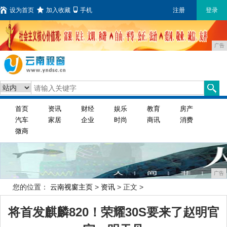
设为首页
加入收藏
手机
注册
登录
广告
首页
资讯
财经
娱乐
教育
房产
汽车
家居
企业
时尚
商讯
消费
微商
广告
您的位置：
云南视窗主页
>
资讯
> 正文 >
将首发麒麟820！荣耀30S要来了赵明官