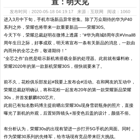
宣：明天见
发布时间：2020-05-18 04:19:17 来源：互联网
阅读：1060
进入3月中下旬，手机市场新品异常密集。除了万众期待的华为P40
系列之外，荣耀也将带来一款重要新品——荣耀30S。
今天下午，荣耀总裁赵明在微博上透露：“#华为商城8周年庆#Vmall8
周年生日之际，好事成双，明天将宣布一条有关新品的消息，一款由
内而外的全芯之作，敬请期待！”
“全芯之作”自然是暗示新机将搭载全新的处理器。此前就有爆料称，
荣耀2020年的第一款新机荣耀30S，很快就要来了。
前不久，花粉俱乐部发起#我要上发布会#活动。在和网友的互动中，
荣耀总裁赵明确认，将和花粉一起发布20年的第一款荣耀新品荣耀
30s，并首发麒麟820芯片。
此前已有知名数码博主提前晒出荣耀30s现身雪碧瓶身的照片，直接
曝光了新机的外观，后置矩阵镜头+渐变色后盖的设计，颜值不俗。
有分析认为，荣耀30s的出现有望进一步打开5G手机的局面。同时，
作为荣耀30系列的先锋军，给市场现有竞品带来巨大挑战。