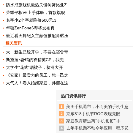
防水成旗舰机最热关键词努比亚Z
荣耀平板V6上手体验，首款旗舰
名字少2个字就降价600元,3
华硕ZenFone6即将发布真
最近看天舞纪女主颜值被配角碾压
相关资讯
大一新生已经开学，不要在宿舍带
斯黛拉×舒晴的双精英CP，我先
大学生“花式”晒被子，脑洞大开
《安家》最卖力的员工，凭一己之
太气人！卷入婚姻家庭，孙俪在这
热门资讯排行
美图手机退市，小而美的手机生意
京东818手机节ROG表现亮眼
家庭教育请远离“手机爸爸”“手
去年手机跑不动今年应用，程序员