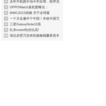
去年手机跑不动今年应用，程序员
OPPOWatch真机图曝光：
MWC2015前瞻 关于全球最
一个月走遍半个中国！丰收中国万
三星GalaxyNote10系
红米note4性价比高!
湖北赤壁万亩有机猕猴桃飘香迎丰