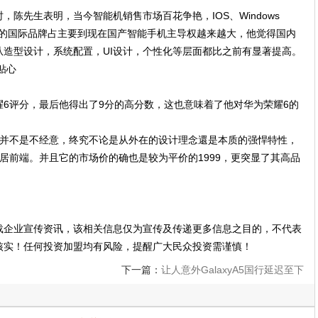
陈先生表明，当今智能机销售市场百花争艳，IOS、Windows
且从原先的国际品牌占主要到现在国产智能手机主导权越来越大，他觉得国内
造型设计，系统配置，UI设计，个性化等层面都比之前有显著提高。
6评分，最后他得出了9分的高分数，这也意味着了他对华为荣耀6的
同并不是不经意，终究不论是从外在的设计理念還是本质的强悍特性，
居前端。并且它的市场价的确也是较为平价的1999，更突显了其高品
载企业宣传资讯，该相关信息仅为宣传及传递更多信息之目的，不代表
核实！任何投资加盟均有风险，提醒广大民众投资需谨慎！
下一篇：
让人意外GalaxyA5国行延迟至下
月上市