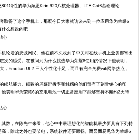
特性的华为海思Kirin 920八核处理器、LTE Cat6基础理论
顾客取得了这个手机上，那麼今日大家就访谈来到一位应用华为荣耀6
有什么想说的吧！
手机论坛的忠诚网民。他在前不久收到了中关村在线手机上业务部寄出
深层次的感受。在被问到为什么挑选华为荣耀6使用的情况下他表明，
motion UI 2.三人个性化十足，而且有完全免费wifi网络热点，
悍的续航能力、细致的屏幕辨析率和触感给他们留有了刻骨铭心的印
，他表明华为荣耀6的充电电池一切正常应用下能够坚持不懈约2天時
计其数，在陈先生来看，他心中中最理想化的智能机最少要具有下列特
要高，除此之外也要节电，系统软件还要顺畅。而显而易见华为荣耀6