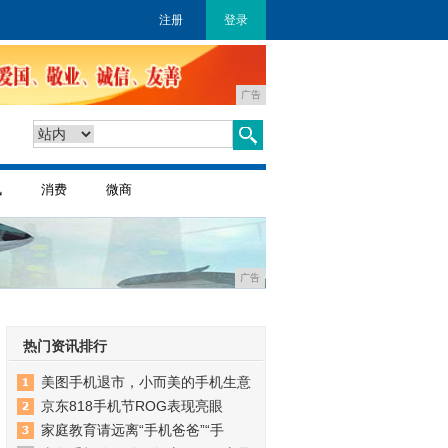
注册
登录
广告
讯
消费
微商
广告
热门资讯排行
美图手机退市，小而美的手机生意
京东818手机节ROG表现亮眼
家庭教育请远离“手机爸爸”“手