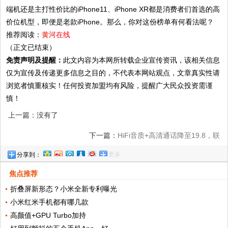
端机还是主打性价比的iPhone11、iPhone XR都是消费者们首选的高
价位机型，即便是老款iPhone。那么，你对这份榜单有何看法呢？
推荐阅读：
黄河在线
（正文已结束）
免责声明及提醒：
此文内容为本网所转载企业宣传资讯，该相关信息
仅为宣传及传递更多信息之目的，不代表本网站观点，文章真实性请
浏览者慎重核实！任何投资加盟均有风险，提醒广大民众投资需谨
慎！
上一篇：没有了
下一篇：
HiFi音质+高清通话降至19.8，联
更多
分享到：
想不只有真香手机，还有真香耳机
焦点推荐
折叠屏新形态？小米全新专利曝光
小米红米手机都有哪几款
高颜值+GPU Turbo加持