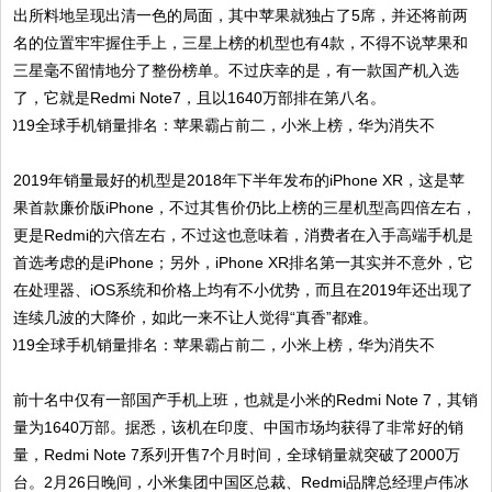
出所料地呈现出清一色的局面，其中苹果就独占了5席，并还将前两
名的位置牢牢握住手上，三星上榜的机型也有4款，不得不说苹果和
三星毫不留情地分了整份榜单。不过庆幸的是，有一款国产机入选
了，它就是Redmi Note7，且以1640万部排在第八名。
2019年销量最好的机型是2018年下半年发布的iPhone XR，这是苹
果首款廉价版iPhone，不过其售价仍比上榜的三星机型高四倍左右，
更是Redmi的六倍左右，不过这也意味着，消费者在入手高端手机是
首选考虑的是iPhone；另外，iPhone XR排名第一其实并不意外，它
在处理器、iOS系统和价格上均有不小优势，而且在2019年还出现了
连续几波的大降价，如此一来不让人觉得“真香”都难。
前十名中仅有一部国产手机上班，也就是小米的Redmi Note 7，其销
量为1640万部。据悉，该机在印度、中国市场均获得了非常好的销
量，Redmi Note 7系列开售7个月时间，全球销量就突破了2000万
台。2月26日晚间，小米集团中国区总裁、Redmi品牌总经理卢伟冰