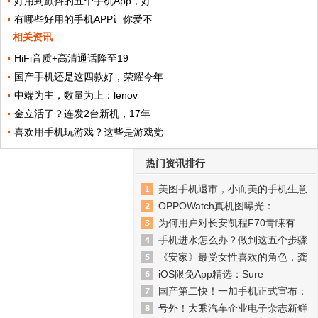
好用到颤抖的五个手机App，好
有哪些好用的手机APP让你爱不
相关资讯
HiFi音质+高清通话降至19
国产手机还是这四款好，荣耀今年
中端为主，数量为上：lenov
金立活了？连发2台新机，17年
喜欢用手机玩游戏？这些是游戏党
热门资讯排行
美图手机退市，小而美的手机生意
OPPOWatch真机图曝光：
为何用户对长安凯程F70青睐有
手机进水怎么办？做到这五个步骤
《安家》最受女性喜欢的角色，龚
iOS限免App精选：Sure
国产第二快！一加手机正式宣布：
号外！大乘汽车企业电子杂志新鲜