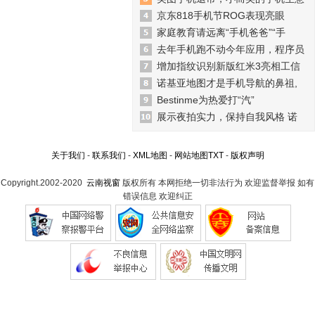
京东818手机节ROG表现亮眼
家庭教育请远离“手机爸爸”“手
去年手机跑不动今年应用，程序员
增加指纹识别新版红米3亮相工信
诺基亚地图才是手机导航的鼻祖,
Bestinme为热爱打“汽”
展示夜拍实力，保持自我风格 诺
关于我们
-
联系我们
-
XML地图
-
网站地图
TXT
-
版权声明
Copyright.2002-2020
云南视窗
版权所有 本网拒绝一切非法行为 欢迎监督举报 如有
错误信息 欢迎纠正