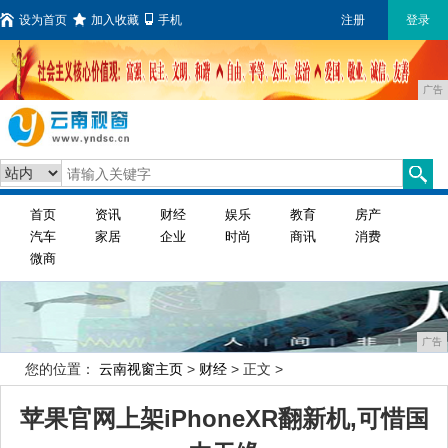
设为首页
加入收藏
手机
注册
登录
广告
首页
资讯
财经
娱乐
教育
房产
汽车
家居
企业
时尚
商讯
消费
微商
广告
您的位置：
云南视窗主页
>
财经
> 正文 >
苹果官网上架iPhoneXR翻新机,可惜国