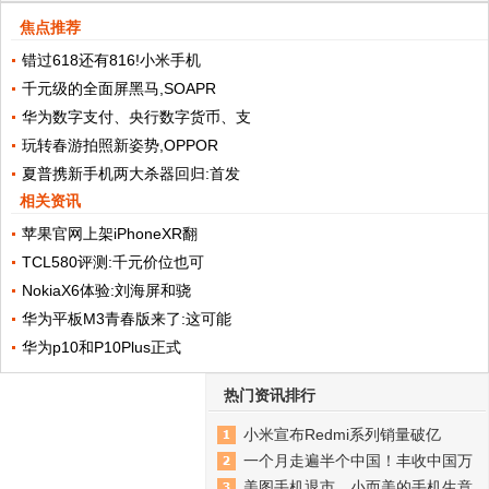
焦点推荐
错过618还有816!小米手机
千元级的全面屏黑马,SOAPR
华为数字支付、央行数字货币、支
玩转春游拍照新姿势,OPPOR
夏普携新手机两大杀器回归:首发
相关资讯
苹果官网上架iPhoneXR翻
TCL580评测:千元价位也可
NokiaX6体验:刘海屏和骁
华为平板M3青春版来了:这可能
华为p10和P10Plus正式
热门资讯排行
小米宣布Redmi系列销量破亿
一个月走遍半个中国！丰收中国万
美图手机退市，小而美的手机生意