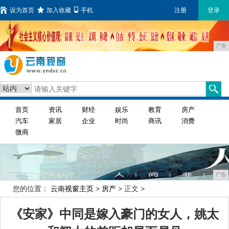
设为首页
加入收藏
手机
注册
登录
广告
首页
资讯
财经
娱乐
教育
房产
汽车
家居
企业
时尚
商讯
消费
微商
广告
您的位置：
云南视窗主页
>
房产
> 正文 >
《安家》中同是嫁入豪门的女人，姚太