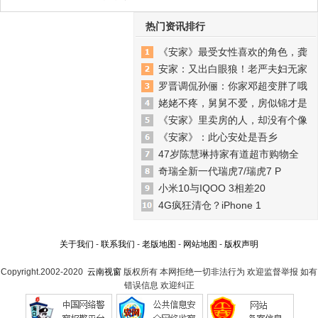
热门资讯排行
《安家》最受女性喜欢的角色，龚
安家：又出白眼狼！老严夫妇无家
罗晋调侃孙俪：你家邓超变胖了哦
姥姥不疼，舅舅不爱，房似锦才是
《安家》里卖房的人，却没有个像
《安家》：此心安处是吾乡
47岁陈慧琳持家有道超市购物全
奇瑞全新一代瑞虎7/瑞虎7 P
小米10与IQOO 3相差20
4G疯狂清仓？iPhone 1
关于我们
-
联系我们
-
老版地图
-
网站地图
-
版权声明
Copyright.2002-2020
云南视窗
版权所有 本网拒绝一切非法行为 欢迎监督举报 如有
错误信息 欢迎纠正