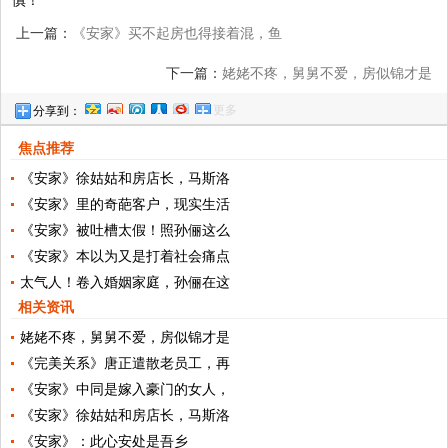
慎！
上一篇：
《安家》买不起房也得接着混，鱼
化龙这台词真扎心，让人无力反驳
下一篇：
姥姥不疼，舅舅不爱，房似锦才是
更多
分享到：
《安家》剧中最可怜的人
焦点推荐
《安家》徐姑姑和房店长，马斯洛
《安家》里的奇葩客户，现实生活
《安家》被吐槽太假！照孙俪这么
《安家》本以为又是打着社会痛点
太气人！卷入婚姻家庭，孙俪在这
相关资讯
姥姥不疼，舅舅不爱，房似锦才是
《完美关系》唐正遣散老员工，再
《安家》中同是嫁入豪门的女人，
《安家》徐姑姑和房店长，马斯洛
《安家》：此心安处是吾乡