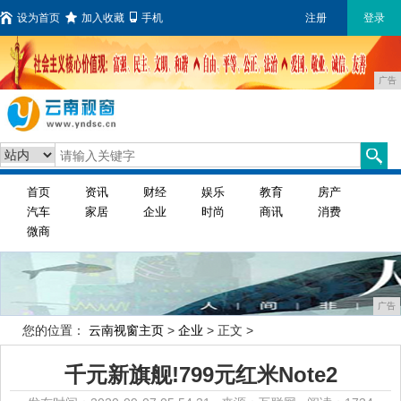
设为首页
加入收藏
手机
注册
登录
广告
首页
资讯
财经
娱乐
教育
房产
汽车
家居
企业
时尚
商讯
消费
微商
广告
您的位置：
云南视窗主页
>
企业
> 正文 >
千元新旗舰!799元红米Note2