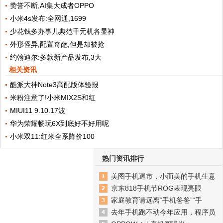
赞誉不断,AI集大成者OPPO
小米4s发布:全网通,1699
少花钱多办事儿典范千元机各显神
外形怪异,配置奇葩,但是却被抢
约翰迪尔:多款新产品发布,3大
相关资讯
酷派大神Note3高配版体验报
米粉注意了!小米MIX2S和红
MIUI11 9.10.17波
华为荣耀畅玩6X到底好不好用呢
小米双11:红米全系降价100
热门资讯排行
美图手机退市，小而美的手机生意
京东818手机节ROG表现亮眼
家庭教育请远离“手机爸爸”“手
去年手机跑不动今年应用，程序员