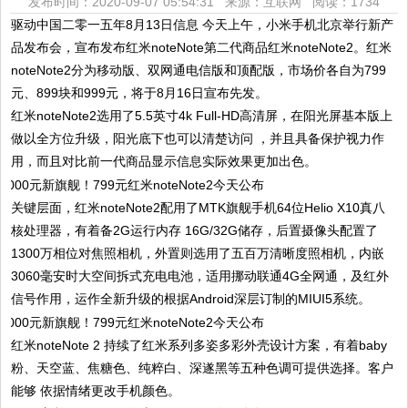
发布时间：2020-09-07 05:54:31 来源：互联网
阅读：1734
驱动中国二零一五年8月13日信息 今天上午，小米手机北京举行新产
品发布会，宣布发布红米noteNote第二代商品红米noteNote2。红米
noteNote2分为移动版、双网通电信版和顶配版，市场价各自为799
元、899块和999元，将于8月16日宣布先发。
红米noteNote2选用了5.5英寸4k Full-HD高清屏，在阳光屏基本版上
做以全方位升级，阳光底下也可以清楚访问 ，并且具备保护视力作
用，而且对比前一代商品显示信息实际效果更加出色。
关键层面，红米noteNote2配用了MTK旗舰手机64位Helio X10真八
核处理器，有着备2G运行内存 16G/32G储存，后置摄像头配置了
1300万相位对焦照相机，外置则选用了五百万清晰度照相机，内嵌
3060毫安时大空间拆式充电电池，适用挪动联通4G全网通，及红外
信号作用，运作全新升级的根据Android深层订制的MIUI5系统。
红米noteNote 2 持续了红米系列多姿多彩外壳设计方案，有着baby
粉、天空蓝、焦糖色、纯粹白、深遂黑等五种色调可提供选择。客户
能够 依据情绪更改手机颜色。