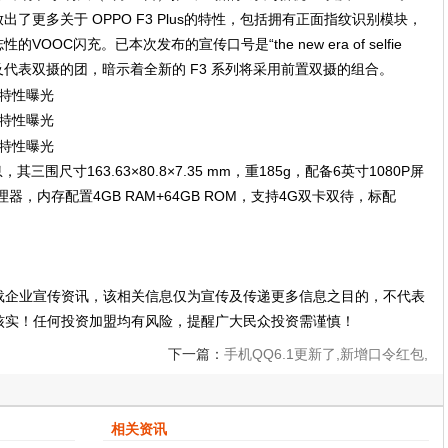
上放出了更多关于 OPPO F3 Plus的特性，包括拥有正面指纹识别模块，
OOC闪充。已本次发布的宣传口号是“the new era of selfie
以及代表双摄的团，暗示着全新的 F3 系列将采用前置双摄的组合。
，其三围尺寸163.63×80.8×7.35 mm，重185g，配备6英寸1080P屏
3处理器，内存配置4GB RAM+64GB ROM，支持4G双卡双待，标配
载企业宣传资讯，该相关信息仅为宣传及传递更多信息之目的，不代表
核实！任何投资加盟均有风险，提醒广大民众投资需谨慎！
下一篇：
手机QQ6.1更新了,新增口令红包,
视频对讲等实用功能
相关资讯