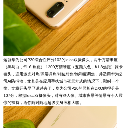
这就华为公司P20综合性评分102的leica双摄像头，两千万清晰度
（黑与白，f/1.6 焦距） 1200万清晰度（五颜六色，f/1.8焦距）徕卡
镜头，适用激光对焦/深层调焦/相位对焦/饱和度调焦，并适用华为公
司AI防抖动，尤其是在应用手执城市夜景方式的情况下，那叫一个
赞。文章开头早已说过去了，华为公司P20的照相在DXO的得分是
107分，根据leica双摄像头，对有些人像、城市夜景等情景有令人震
惊的扶持，给你随时随地超级变身照相大咖。