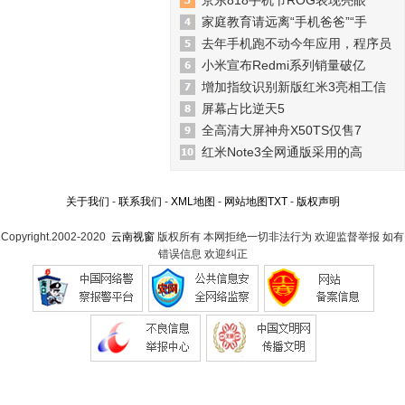
京东818手机节ROG表现亮眼
家庭教育请远离“手机爸爸”“手
去年手机跑不动今年应用，程序员
小米宣布Redmi系列销量破亿
增加指纹识别新版红米3亮相工信
屏幕占比逆天5
全高清大屏神舟X50TS仅售7
红米Note3全网通版采用的高
关于我们
-
联系我们
-
XML地图
-
网站地图
TXT
-
版权声明
Copyright.2002-2020
云南视窗
版权所有 本网拒绝一切非法行为 欢迎监督举报 如有
错误信息 欢迎纠正