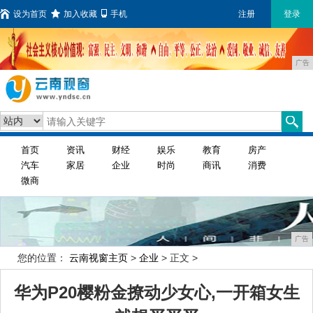
设为首页
加入收藏
手机
注册
登录
广告
首页
资讯
财经
娱乐
教育
房产
汽车
家居
企业
时尚
商讯
消费
微商
广告
您的位置：
云南视窗主页
>
企业
> 正文 >
华为P20樱粉金撩动少女心,一开箱女生