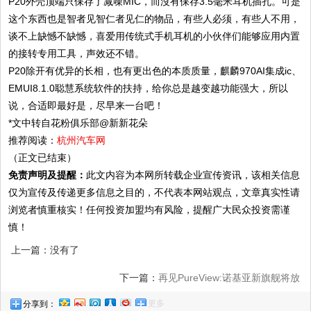
P20外壳顶端只保存了减噪MIC，而沒有保存3.5毫米耳机插孔。可是
这个东西也是智者见智仁者见仁的物品，有些人必须，有些人不用，
谈不上缺憾不缺憾，喜爱用传统式手机耳机的小伙伴们能够应用内置
的接转专用工具，声效还不错。
P20除开有优异的长相，也有更出色的本质质量，麒麟970AI集成ic、
EMUI8.1.0聪慧系统软件的扶持，给你总是越变越功能强大，所以
说，合适即最好是，尽早来一台吧！
*文中转自花粉俱乐部@新新花朵
推荐阅读：
杭州汽车网
（正文已结束）
免责声明及提醒：
此文内容为本网所转载企业宣传资讯，该相关信息
仅为宣传及传递更多信息之目的，不代表本网站观点，文章真实性请
浏览者慎重核实！任何投资加盟均有风险，提醒广大民众投资需谨
慎！
上一篇：没有了
下一篇：
再见PureView:诺基亚新旗舰将放
更多
分享到：
弃蔡司镜头