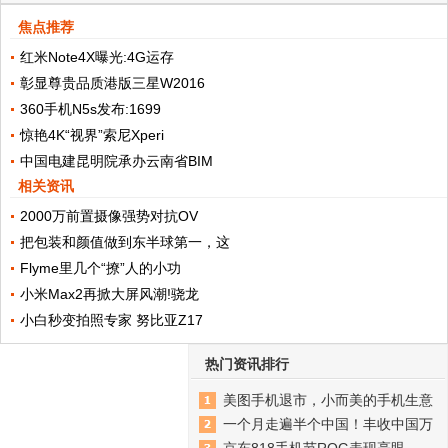
焦点推荐
红米Note4X曝光:4G运存
彰显尊贵品质港版三星W2016
360手机N5s发布:1699
惊艳4K“视界”索尼Xperi
中国电建昆明院承办云南省BIM
相关资讯
2000万前置摄像强势对抗OV
把包装和颜值做到东半球第一，这
Flyme里几个“撩”人的小功
小米Max2再掀大屏风潮!骁龙
小白秒变拍照专家 努比亚Z17
热门资讯排行
美图手机退市，小而美的手机生意
一个月走遍半个中国！丰收中国万