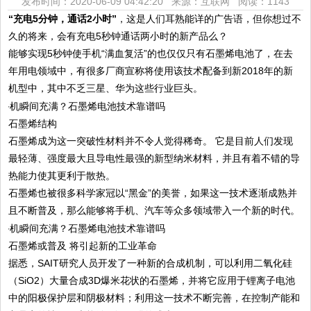
发布时间：2020-06-09 04:42:20 来源：互联网
阅读：1143
“充电5分钟，通话2小时”
，这是人们耳熟能详的广告语，但你想过不
久的将来，会有充电5秒钟通话两小时的新产品么？
能够实现5秒钟使手机“满血复活”的也仅仅只有石墨烯电池了，在去
年用电领域中，有很多厂商宣称将使用该技术配备到新2018年的新
机型中，其中不乏三星、华为这些行业巨头。
石墨烯结构
石墨烯成为这一突破性材料并不令人觉得稀奇。 它是目前人们发现
最轻薄、强度最大且导电性最强的新型纳米材料，并且有着不错的导
热能力使其更利于散热。
石墨烯也被很多科学家冠以“黑金”的美誉，如果这一技术逐渐成熟并
且不断普及，那么能够将手机、汽车等众多领域带入一个新的时代。
石墨烯或普及 将引起新的工业革命
据悉，SAIT研究人员开发了一种新的合成机制，可以利用二氧化硅
（SiO2）大量合成3D爆米花状的石墨烯，并将它应用于锂离子电池
中的阳极保护层和阴极材料；利用这一技术不断完善，在控制产能和