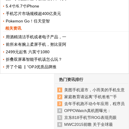
5.4寸/6.7寸iPhone
手机芯片市场规模超400亿美元
Pokemon Go！任天堂智
相关资讯
用酒精清洁手机或者电子产品，一
前所未有腕上柔屏手机，努比亚阿
2499元起售 六英寸1080
折叠双屏幕智能手机该怎么玩？
开了个箱 ▏“OPJ优质品牌推
热门资讯排行
美图手机退市，小而美的手机生意
家庭教育请远离“手机爸爸”“手
去年手机跑不动今年应用，程序员
OPPOWatch真机图曝光：
京东818手机节ROG表现亮眼
MWC2015前瞻 关于全球最