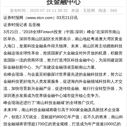
技金融中心
发布时间：2020-07-16 11:38:32 来源：互联网
阅读：560
证券时报网（www.stcn.com）03月21日讯
证券时报记者 岳亚楠
3月21日，“2018全球Fintech投资（中国-深圳）峰会”在深圳市南山
区举办。深圳市南山区副区长肖辉表示，南山地处粤港澳大湾区黄金
入海口，发展科技金融条件得天独厚。未来，南山区将主动拥抱科技
金融这场全球性革命，抢抓国家扩大金融业对外开放的机遇，积极营
造国际一流的营商环境，努力打造湾区科技金融中心，为深圳建设国
际金融创新中心、为广东建设金融强省贡献南山力量。
在峰会现场，与会嘉宾积极探讨世界最先进的金融科技技术，努力让
金融科技更好地为人类发展服务，促进海内外金融领域科技和人才交
流，加快培育新兴金融产业，促进传统金融、银行行业转型升级，为
深圳逐步发展成为世界级金融中心城市提升核心竞争力。
峰会现场还进行了“南山科技金融城”的全球推广仪式。
未来3年，南山科技金融城将吸引高于300家金融及高新技术企业落
户，创造2.3万就业，贡献超约800亿年产值；在不久的将来，南山科
技金融城将管理超1700亿的资金规模，打造成为年产值逾1000亿的