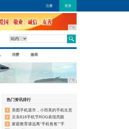
注册
登录
广告
讯
消费
微商
广告
热门资讯排行
美图手机退市，小而美的手机生意
京东818手机节ROG表现亮眼
家庭教育请远离“手机爸爸”“手