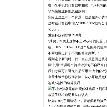
在小米手机的计算器中测试，“5+10%的结
华为荣耀业务部总裁赵明：
实际上这里有一个背景，就是在算小费等
这时在计算器中输入“100+10%”就相当
化设计。
魅族科技副总裁华海良
“其实，本质上这并不是对或错的问题
断。‘10%+10%=0.11’这个是国外的
不同地区进行了不同的算法判断。”
看到这个新闻时，我一直在反思回想从
样“低级”错误呢？简单计算何不自己来
我们怎样可以避免以后应用生活中的计
今天小编带你脱离苦恼，从小开始奠定
连减&连除的速算技巧：
教孩子轻松速记乘法口诀表。
比如在9的手指速记中，唐老师教给孩
几个9就蜷起哪根手指，例如2*9就蜷