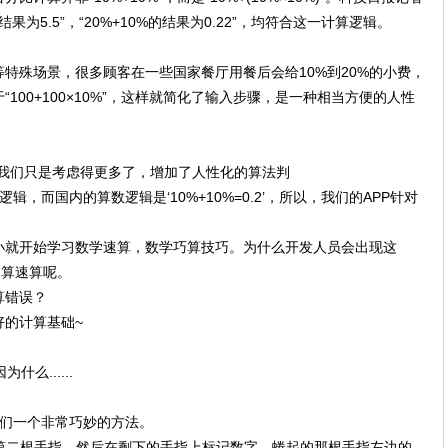
果为5.5”，“20%+10%的结果为0.22”，均符合这一计算逻辑。
特殊场景，很多顾客在一些国家餐厅用餐后会给10%到20%的小费，
于“100+100×10%”，这样就简化了输入步骤，是一种相当方便的人性
，我们只是考虑得更多了，增加了人性化的算法判
使用逻辑，而国内的算数逻辑是‘10%+10%=0.2’，所以，我们的APP针对
小就开始学习数学速算，数学巧算技巧。为什么开发人员会出现这
口算速算呢。
算错误？
好的计算基础~
子们一个非常巧妙的方法。
起第二根手指，然后在剩下的手指上标记数字。蜷起的那根手指左边的