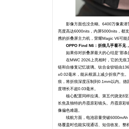
影像方面也没含糊。6400万像素潜
亮度高达6000nits，内屏5000ni
携的折叠屏主力机，荣耀Magic V6
OPPO Find N6：折痕几乎看不
如果你对折叠屏最大的心结是“那条折痕
在MWC 2026上亮相时，它的
链和自修复记忆玻璃。钛合金铰链由13
±0.02毫米，能从根源上减少折痕产
痕，将折痕深度压制到0.1mm以内。德
度增长不超0.03毫米。
核心配置同样拉满。第五代骁龙8
长焦及独特的丹霞原彩镜头。丹霞原彩
像偏色难题。
续航方面，电池容量突破6000m
络覆盖时也能实现通话、短信收发。整机重量