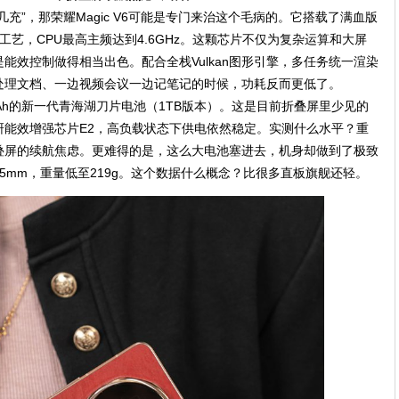
充”，那荣耀Magic V6可能是专门来治这个毛病的。它搭载了满血版
工艺，CPU最高主频达到4.6GHz。这颗芯片不仅为复杂运算和大屏
能效控制做得相当出色。配合全栈Vulkan图形引擎，多任务统一渲染
处理文档、一边视频会议一边记笔记的时候，功耗反而更低了。
mAh的新一代青海湖刀片电池（1TB版本）。这是目前折叠屏里少见的
研能效增强芯片E2，高负载状态下供电依然稳定。实测什么水平？重
叠屏的续航焦虑。更难得的是，这么大电池塞进去，机身却做到了极致
.75mm，重量低至219g。这个数据什么概念？比很多直板旗舰还轻。