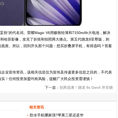
妥协”的代名词。荣耀Magic V6用极致轻薄和7150mAh大电池，解决
无痕铰链和哈苏影像，攻克了折痕和拍照两大痛点。第五代骁龙8至尊版，则
能底座。所以，回到开头那个问题：想买折叠屏手机，有得选吗？答案
载企业宣传资讯，该相关信息仅为宣传及传递更多信息之目的，不代表
核实！任何投资加盟均有风险，提醒广大民众投资需谨慎！
下一篇：
别再混淆！骁龙 8s Gen4 并非骁
龙 8s 至尊
相关资讯
防水手机哪家强?苹果三星还是华