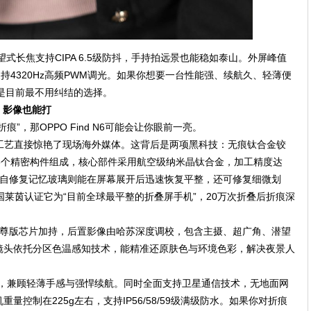
望式长焦支持CIPA 6.5级防抖，手持拍远景也能稳如泰山。外屏峰值
ts，都支持4320Hz高频PWM调光。如果你想要一台性能强、续航久、轻薄便
可能是目前最不用纠结的选择。
见，影像也能打
”，那OPPO Find N6可能会让你眼前一亮。
无痕工艺直接惊艳了现场海外媒体。这背后是两项黑科技：无痕钛合金铰
6个精密构件组成，核心部件采用航空级纳米晶钛合金，加工精度达
生。自修复记忆玻璃则能在屏幕展开后迅速恢复平整，还可修复细微划
国莱茵认证它为“目前全球最平整的折叠屏手机”，20万次折叠后折痕深
至尊版芯片加持，后置影像由哈苏深度调校，包含主摄、超广角、潜望
镜头依托分区色温感知技术，能精准还原肤色与环境色彩，解决夜景人
Ah，兼顾轻薄手感与强悍续航。同时全面支持卫星通信技术，无地面网
控制在225g左右，支持IP56/58/59级满级防水。如果你对折痕