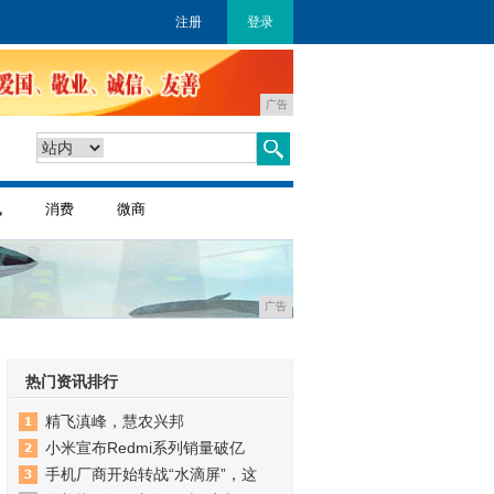
注册
登录
广告
讯
消费
微商
广告
热门资讯排行
精飞滇峰，慧农兴邦
小米宣布Redmi系列销量破亿
手机厂商开始转战“水滴屏”，这