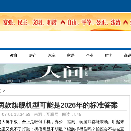
教育
房产
汽车
家居
企业
时尚
商
 >
款旗舰机型可能是2026年的标准答案
-07-01 13:34:59 来源：互联网
阅读：845
是大屏平板，合上是轻薄手机，办公、追剧、玩游戏都能兼顾。听起来
心里又免不了打鼓：折痕明显不明显？续航撑得住吗？拍照会不会被直