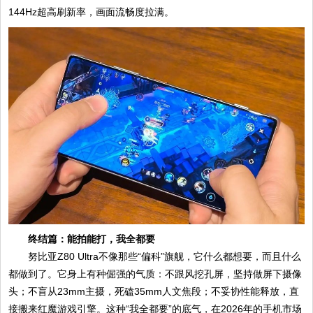
144Hz超高刷新率，画面流畅度拉满。
终结篇：能拍能打，我全都要
努比亚Z80 Ultra不像那些“偏科”旗舰，它什么都想要，而且什么
都做到了。它身上有种倔强的气质：不跟风挖孔屏，坚持做屏下摄像
头；不盲从23mm主摄，死磕35mm人文焦段；不妥协性能释放，直
接搬来红魔游戏引擎。这种“我全都要”的底气，在2026年的手机市场