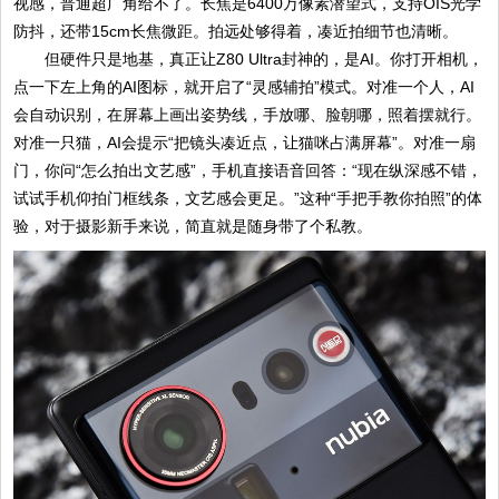
视感，普通超广角给不了。长焦是6400万像素潜望式，支持OIS光学
防抖，还带15cm长焦微距。拍远处够得着，凑近拍细节也清晰。
但硬件只是地基，真正让Z80 Ultra封神的，是AI。你打开相机，
点一下左上角的AI图标，就开启了“灵感辅拍”模式。对准一个人，AI
会自动识别，在屏幕上画出姿势线，手放哪、脸朝哪，照着摆就行。
对准一只猫，AI会提示“把镜头凑近点，让猫咪占满屏幕”。对准一扇
门，你问“怎么拍出文艺感”，手机直接语音回答：“现在纵深感不错，
试试手机仰拍门框线条，文艺感会更足。”这种“手把手教你拍照”的体
验，对于摄影新手来说，简直就是随身带了个私教。