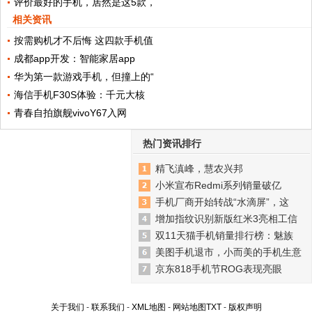
评价最好的手机，居然是这5款，
相关资讯
按需购机才不后悔 这四款手机值
成都app开发：智能家居app
华为第一款游戏手机，但撞上的“
海信手机F30S体验：千元大核
青春自拍旗舰vivoY67入网
热门资讯排行
精飞滇峰，慧农兴邦
小米宣布Redmi系列销量破亿
手机厂商开始转战“水滴屏”，这
增加指纹识别新版红米3亮相工信
双11天猫手机销量排行榜：魅族
美图手机退市，小而美的手机生意
京东818手机节ROG表现亮眼
关于我们
-
联系我们
-
XML地图
-
网站地图
TXT
-
版权声明