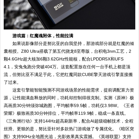
游戏篇：红魔魂附体，性能拉满
如果说影像部分是努比亚的自我坚持，那游戏部分就是红魔的倾
囊相授。Z80 Ultra搭载了第五代骁龙8至尊版，台积电3nm工艺，2
颗4.6GHz超大核加6颗3.62GHz性能核，配合LPDDR5X和UFS
4.1，安兔兔跑分突破404万。这套配置放在任何一台手机上都是顶
流，但努比亚不满足于此，它把红魔同款CUBE擎天游戏引擎直接搬
了过来。
这套引擎能智能预测不同游戏场景的性能需求，提前调配算力资
源，让性能满血释放的同时，功耗却控制得很克制。实测《原神》极
高画质30分钟须弥城跑图，平均帧率59.5帧，功耗仅3.98W。《王者
荣耀》极致画质30分钟排位，平均帧率119.9帧，稳成一条直线。
《三角洲行动》支持144Hz超高刷新率，配合AI超级稳帧技术，全程
丝滑。更狠的是，努比亚针对多款热门游戏做了专属优化。《暗区突
围》支持90Hz全地图光追，光影效果真实震撼。《英雄联盟》支持