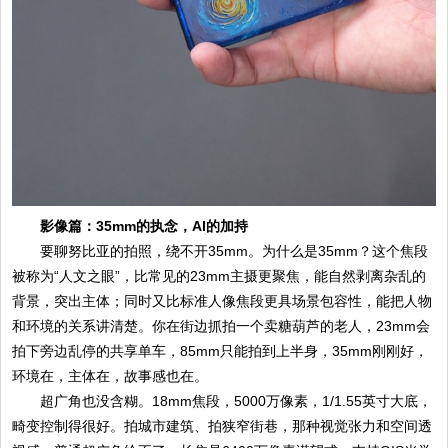
影像篇：35mm的执念，AI的加持
要聊努比亚的拍照，绕不开35mm。为什么是35mm？这个焦段
被称为“人文之眼”，比常见的23mm主摄更聚焦，能自然剥离杂乱的
背景，突出主体；同时又比标准人像焦段更具场景包容性，能把人物
和环境的关系讲清楚。你在街边抓拍一个卖糖葫芦的老人，23mm会
拍下旁边乱停的共享单车，85mm只能拍到上半身，35mm刚刚好，
环境在，主体在，故事感也在。
超广角也没含糊。18mm焦段，5000万像素，1/1.55英寸大底，
畸变控制得很好。拍城市建筑、拍狭窄街巷，那种视觉张力和空间透