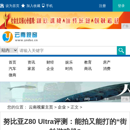
设为首页
加入收藏
手机
注册
登录
广告
首页
资讯
财经
娱乐
教育
房产
汽车
家居
企业
时尚
商讯
消费
微商
广告
您的位置：
云南视窗主页
>
企业
> 正文 >
努比亚Z80 Ultra评测：能拍又能打的“街