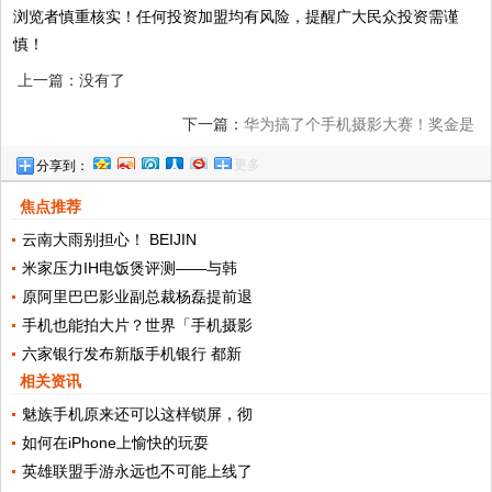
浏览者慎重核实！任何投资加盟均有风险，提醒广大民众投资需谨
慎！
上一篇：没有了
下一篇：
华为搞了个手机摄影大赛！奖金是
更多
分享到：
上万美金、手机还有巴黎游...
焦点推荐
云南大雨别担心！ BEIJIN
米家压力IH电饭煲评测——与韩
原阿里巴巴影业副总裁杨磊提前退
手机也能拍大片？世界「手机摄影
六家银行发布新版手机银行 都新
相关资讯
魅族手机原来还可以这样锁屏，彻
如何在iPhone上愉快的玩耍
英雄联盟手游永远也不可能上线了