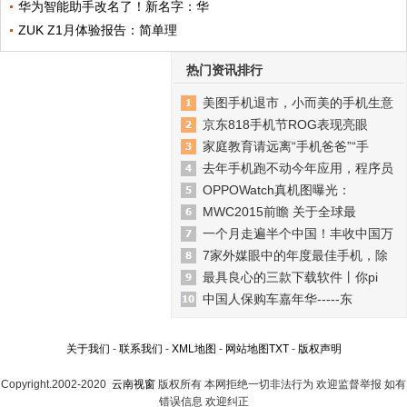
华为智能助手改名了！新名字：华
ZUK Z1月体验报告：简单理
热门资讯排行
美图手机退市，小而美的手机生意
京东818手机节ROG表现亮眼
家庭教育请远离“手机爸爸”“手
去年手机跑不动今年应用，程序员
OPPOWatch真机图曝光：
MWC2015前瞻 关于全球最
一个月走遍半个中国！丰收中国万
7家外媒眼中的年度最佳手机，除
最具良心的三款下载软件丨你pi
中国人保购车嘉年华-----东
关于我们
-
联系我们
-
XML地图
-
网站地图
TXT
-
版权声明
Copyright.2002-2020
云南视窗
版权所有 本网拒绝一切非法行为 欢迎监督举报 如有
错误信息 欢迎纠正