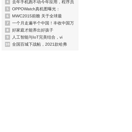
去年手机跑不动今年应用，程序员
OPPOWatch真机图曝光：
MWC2015前瞻 关于全球最
一个月走遍半个中国！丰收中国万
好家庭才能养出好孩子
人工智能与IoT完美结合，vi
全国百城下战帖，2021款哈弗