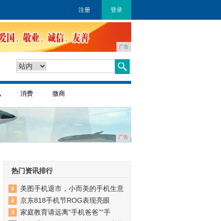
注册
登录
广告
讯
消费
微商
广告
热门资讯排行
美图手机退市，小而美的手机生意
京东818手机节ROG表现亮眼
家庭教育请远离“手机爸爸”“手