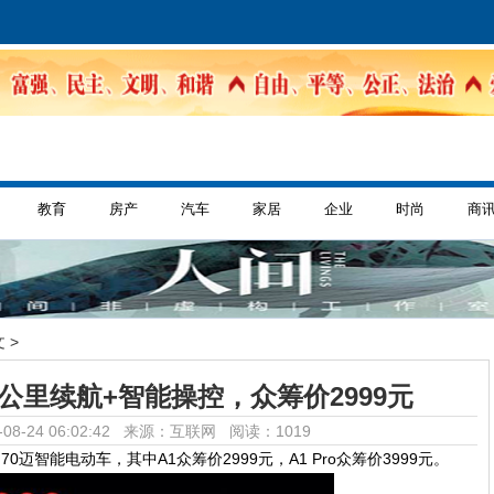
教育
房产
汽车
家居
企业
时尚
商
 >
公里续航+智能操控，众筹价2999元
08-24 06:02:42 来源：互联网
阅读：1019
迈智能电动车，其中A1众筹价2999元，A1 Pro众筹价3999元。