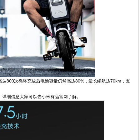
达800次循环充放后电池容量仍然高达80%，最长续航达70km，支
，详细信息大家可以去小米有品官网了解。