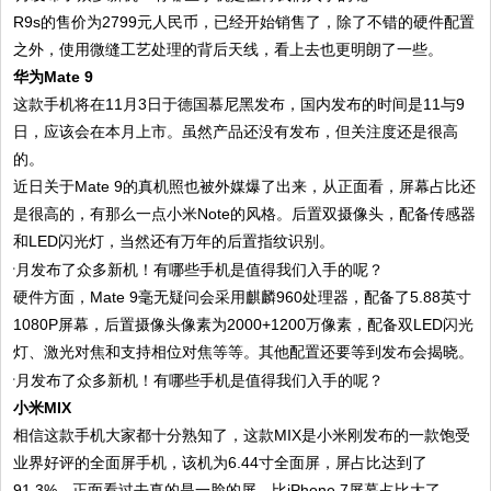
R9s的售价为2799元人民币，已经开始销售了，除了不错的硬件配置
之外，使用微缝工艺处理的背后天线，看上去也更明朗了一些。
华为Mate 9
这款手机将在11月3日于德国慕尼黑发布，国内发布的时间是11与9
日，应该会在本月上市。虽然产品还没有发布，但关注度还是很高
的。
近日关于Mate 9的真机照也被外媒爆了出来，从正面看，屏幕占比还
是很高的，有那么一点小米Note的风格。后置双摄像头，配备传感器
和LED闪光灯，当然还有万年的后置指纹识别。
硬件方面，Mate 9毫无疑问会采用麒麟960处理器，配备了5.88英寸
1080P屏幕，后置摄像头像素为2000+1200万像素，配备双LED闪光
灯、激光对焦和支持相位对焦等等。其他配置还要等到发布会揭晓。
小米MIX
相信这款手机大家都十分熟知了，这款MIX是小米刚发布的一款饱受
业界好评的全面屏手机，该机为6.44寸全面屏，屏占比达到了
91.3%，正面看过去真的是一脸的屏，比iPhone 7屏幕占比大了