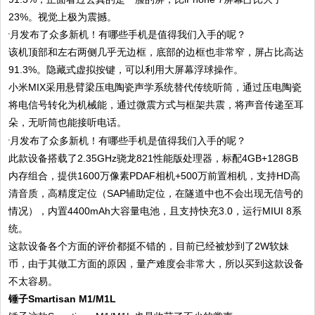
23%。视觉上极为震撼。
该机顶部和左右两侧几乎无边框，底部的边框也非常窄，屏占比高达
91.3%。隐藏式虚拟按键，可以利用大屏幕浮球操作。
小米MIX采用悬臂梁压电陶瓷声学系统替代传统听筒，通过压电陶瓷
将电信号转化为机械能，通过微震方式与框架共震，将声音传递至耳
朵，无听筒也能接听电话。
此款设备搭载了2.35GHz骁龙821性能版处理器，标配4GB+128GB
内存组合，提供1600万像素PDAF相机+500万前置相机，支持HD高
清音质，高精度定位（SAP辅助定位，在隧道中也不会出现无信号的
情况），内置4400mAh大容量电池，且支持快充3.0，运行MIUI 8系
统。
这款设备各个方面的评价都挺不错的，目前已经被炒到了2W软妹
币，由于其做工方面的原因，量产难度会非常大，所以买到这款设备
不太容易。
锤子Smartisan M1/M1L