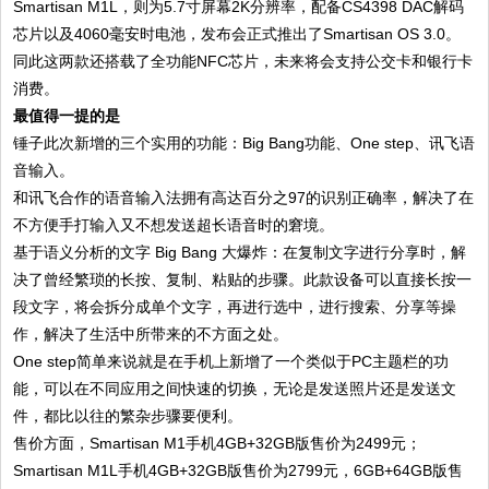
Smartisan M1L，则为5.7寸屏幕2K分辨率，配备CS4398 DAC解码
芯片以及4060毫安时电池，发布会正式推出了Smartisan OS 3.0。
同此这两款还搭载了全功能NFC芯片，未来将会支持公交卡和银行卡
消费。
最值得一提的是
锤子此次新增的三个实用的功能：Big Bang功能、One step、讯飞语
音输入。
和讯飞合作的语音输入法拥有高达百分之97的识别正确率，解决了在
不方便手打输入又不想发送超长语音时的窘境。
基于语义分析的文字 Big Bang 大爆炸：在复制文字进行分享时，解
决了曾经繁琐的长按、复制、粘贴的步骤。此款设备可以直接长按一
段文字，将会拆分成单个文字，再进行选中，进行搜索、分享等操
作，解决了生活中所带来的不方面之处。
One step简单来说就是在手机上新增了一个类似于PC主题栏的功
能，可以在不同应用之间快速的切换，无论是发送照片还是发送文
件，都比以往的繁杂步骤要便利。
售价方面，Smartisan M1手机4GB+32GB版售价为2499元；
Smartisan M1L手机4GB+32GB版售价为2799元，6GB+64GB版售