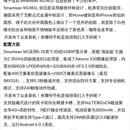
锤子这款Smartisan M1/M1L 也是收获了不少的掌声。
Smartisan M1/M1L 依旧是采用极致对称设计，机身背后比较圆润，
侧面采用了无断点式金属中框设计，而Home键则是和iPhone类似的
圆形。锤子此次在外观颜色上做出了一个意外的创新，就是除了白色
哑光铝合金和镜面不锈钢版本还推出了新色系：咖啡金皮革版 。
配置方面
Smartisan M1采用5.15英寸JDI的1080P显示屏，搭载“满血版”主频
为2.35GHz四核骁龙821处理器，集成了Adreno 530图像处理器，内
置4GB/6GB LPDDR4内存+32GB/64GB UFS 2.0存储组合。
配备400万像素前置摄像头+2300万像素后置摄像头（索尼
IMX318），支持0.3秒极速对焦，支持混合防抖方案，支持专业相机
模式，支持240帧慢动作拍摄。
支持隐藏式设计的双卡双待全网通卡槽，支持VoLTE和2xCA载波聚
合等4G+高阶特性，7模37频全球漫游。电池容量为3050mAh，并且
两款手机都支持Type-C接口，最高支持24W的高通QC3.0极速快
充，运行Android 6.0.1系统。