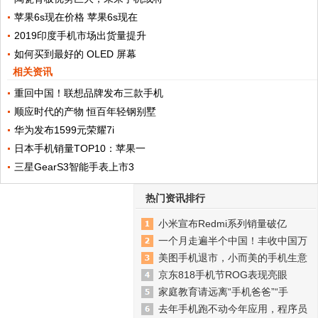
苹果6s现在价格 苹果6s现在
2019印度手机市场出货量提升
如何买到最好的 OLED 屏幕
相关资讯
重回中国！联想品牌发布三款手机
顺应时代的产物 恒百年轻钢别墅
华为发布1599元荣耀7i
日本手机销量TOP10：苹果一
三星GearS3智能手表上市3
热门资讯排行
小米宣布Redmi系列销量破亿
一个月走遍半个中国！丰收中国万
美图手机退市，小而美的手机生意
京东818手机节ROG表现亮眼
家庭教育请远离“手机爸爸”“手
去年手机跑不动今年应用，程序员