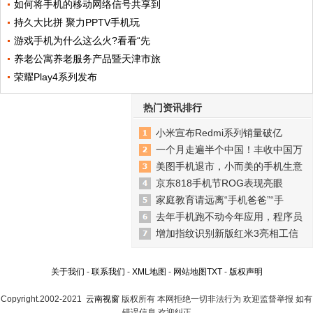
如何将手机的移动网络信号共享到
持久大比拼 聚力PPTV手机玩
游戏手机为什么这么火?看看“先
养老公寓养老服务产品暨天津市旅
荣耀Play4系列发布
热门资讯排行
小米宣布Redmi系列销量破亿
一个月走遍半个中国！丰收中国万
美图手机退市，小而美的手机生意
京东818手机节ROG表现亮眼
家庭教育请远离“手机爸爸”“手
去年手机跑不动今年应用，程序员
增加指纹识别新版红米3亮相工信
关于我们
-
联系我们
-
XML地图
-
网站地图
TXT
-
版权声明
Copyright.2002-2021
云南视窗
版权所有 本网拒绝一切非法行为 欢迎监督举报 如有
错误信息 欢迎纠正