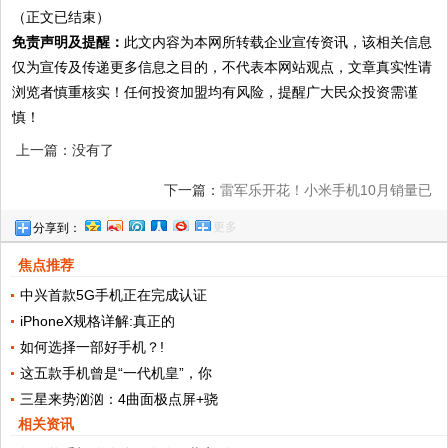
（正文已结束）
免责声明及提醒：
此文内容为本网所转载企业宣传资讯，该相关信息
仅为宣传及传递更多信息之目的，不代表本网站观点，文章真实性请
浏览者慎重核实！任何投资加盟均有风险，提醒广大民众投资需谨
慎！
上一篇：没有了
下一篇：
雷军乐开花！小米手机10月销量已
更多
分享到：
突破1000万台，连华为都挡不住!
焦点推荐
中兴首款5G手机正在完成认证
iPhoneX规格详解:真正的
如何选择一部好手机？!
这五款手机曾是“一代机皇”，你
三星来势汹汹：4曲面极点屏+骁
相关资讯