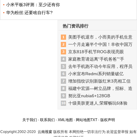
小米平板3评测：至少还有你
华为粉丝:还要啥自行车?
热门资讯排行
美图手机退市，小而美的手机生意
一个月走遍半个中国！丰收中国万
京东818手机节ROG表现亮眼
家庭教育请远离“手机爸爸”“手
去年手机跑不动今年应用，程序员
小米宣布Redmi系列销量破亿
增加指纹识别新版红米3亮相工信
福建中宏源—树立品牌，招标、造
努比亚nubia6+128GB
十级美肤更迷人,荣耀畅玩6体验
关于我们
-
联系我们
-
XML地图
-
网站地图
TXT
-
版权声明
Copyright.2002-2020
云南视窗
版权所有 本网拒绝一切非法行为 欢迎监督举报 如有