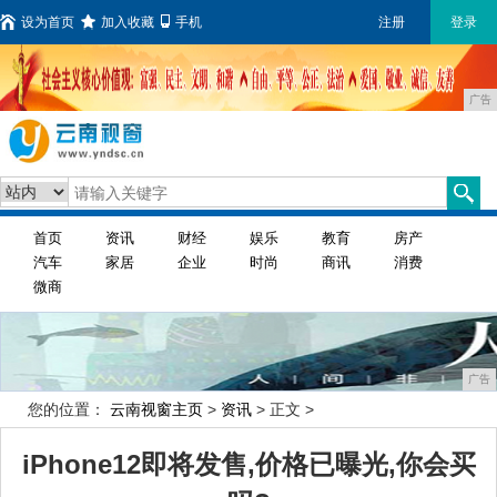
设为首页
加入收藏
手机
注册
登录
广告
首页
资讯
财经
娱乐
教育
房产
汽车
家居
企业
时尚
商讯
消费
微商
广告
您的位置：
云南视窗主页
>
资讯
> 正文 >
iPhone12即将发售,价格已曝光,你会买