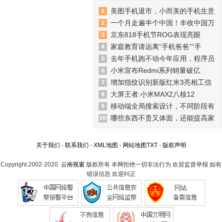
美图手机退市，小而美的手机生意
一个月走遍半个中国！丰收中国万
京东818手机节ROG表现亮眼
家庭教育请远离“手机爸爸”“手
去年手机跑不动今年应用，程序员
小米宣布Redmi系列销量破亿
增加指纹识别新版红米3亮相工信
大屏王者:小米MAX2八核12
移动端全局搜索设计，不同阶段有
哪些东西不贵又体面，还能提高家
关于我们
-
联系我们
-
XML地图
-
网站地图
TXT
-
版权声明
Copyright.2002-2020
云南视窗
版权所有 本网拒绝一切非法行为 欢迎监督举报 如有
错误信息 欢迎纠正