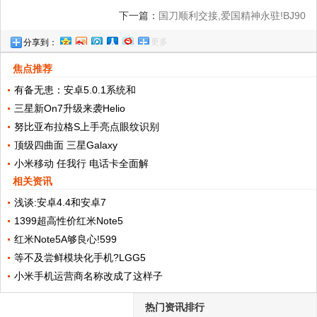
下一篇：
国刀顺利交接,爱国精神永驻!BJ90
更多
分享到：
护航国刀巡礼抵达昆明
焦点推荐
有备无患：安卓5.0.1系统和
三星新On7升级来袭Helio
努比亚布拉格S上手亮点眼纹识别
顶级四曲面 三星Galaxy
小米移动 任我行 电话卡全面解
相关资讯
浅谈:安卓4.4和安卓7
1399超高性价红米Note5
红米Note5A够良心!599
等不及尝鲜模块化手机?LGG5
小米手机运营商名称改成了这样子
热门资讯排行