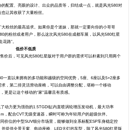
协的配置、亮眼的设计、出众的品质等，归结成一点，就是风光
580对
点也让其收获了大量粉丝。
广大粉丝的最高追求。
如果你是个迷妹，那就一定要向你的小哥哥
580的粉丝或者用户，那么这次风光580在成都车展，以风光580红星
走花路”。
低价不低质
万元售价后，可见风光580红星版对于用户群的需求可以朴素到只用两个
80一直以来拥有的多功能和越级
的空间优势，
5座、6座以及5+2座多
需求，
第二排灵活滑动座椅，可以自由调整分配，堪称一个移动
入，更是让这个移动的“家”温馨且有质感。
了动力更为强劲的1.5TGDI缸内直喷
涡轮增压发动机，最大功率
0N·m，配合CVT无级变速器，瞬时可称为年轻用户的超级伙伴。
同价位的中
型
SUV细分市场里，能够做到全系
标配
ESP车身稳定控
，
并提供全景天窗、电动座椅、
LED大灯的车型，除了
风光
580红星版