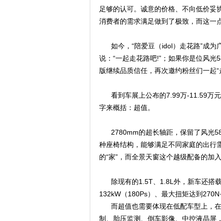
足够的认可
。诚意的价格、不向低价妥
消费者的需求满足做到了极致，而这一
如今，
“陪爱豆（idol
）走花路
”成为
说：
“一起走花路吧!”
；如果你是位风光
版继续品质信任，再次邀约粉丝们一起“
看到车展上公布的7.99万-11.59
字来概括：超值。
2780mm的超长轴距，
保留了风光
5
种座椅结构，能够满足不同家庭的出行
的
“家”，而全景天窗这个越级配备的加
除现有的1.5T、1.8L外，新车还搭载
132kW
（
180Ps）、
最大扭矩达到
27
而超值也需要体现在低配车型上，在
制、胎压监测、倒车影像、中控液晶屏