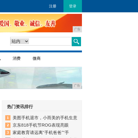
注册
登录
广告
讯
消费
微商
广告
热门资讯排行
美图手机退市，小而美的手机生意
京东818手机节ROG表现亮眼
家庭教育请远离“手机爸爸”“手