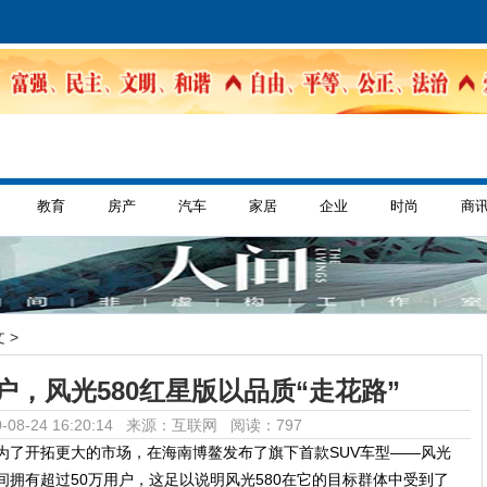
教育
房产
汽车
家居
企业
时尚
商
 >
户，风光580红星版以品质“走花路”
-08-24 16:20:14 来源：互联网
阅读：797
光为了开拓更大的市场，在海南博鳌发布了旗下首款SUV车型——风光
间拥有超过50万用户，
这足以说明风光
580在它的目标群体中受到了