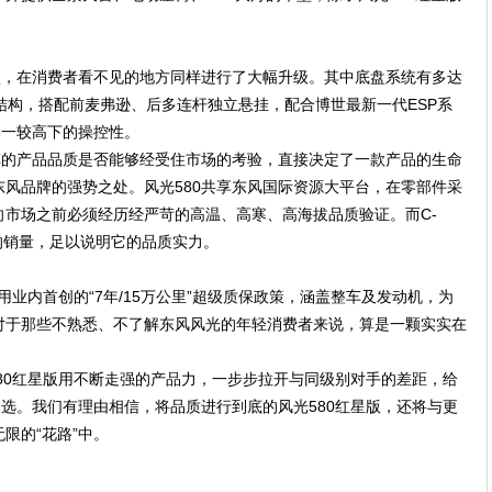
型，在消费者看不见的地方同样进行了大幅升级。其中
底盘系统有多达
结构，搭配前麦弗逊、后多连杆独立悬挂，配合博世最新一代ESP系
牌一较高下的操控性。
车的产品品质是否能够经受住市场的考验，直接决定了一款产品的生命
风品牌的强势之处。风光580共享东风国际资源大平台，在零部件采
市场之前必须经历经严苛的高温、高寒、高海拔品质验证。而C-
万的销量，足以说明它的品质实力。
用业内首创的“7年/15万公里”超级质保政策，涵盖整车及发动机，为
对于那些不熟悉、不了解东风风光的年轻消费者来说，
算是一颗实实在
580红星版用不断走强的产品力，一步步拉开与同级别对手的差距，
给
之选。我们有理由相信，将品质进行到底
的风光
580红星版，还将与更
无限的
“花路”中。