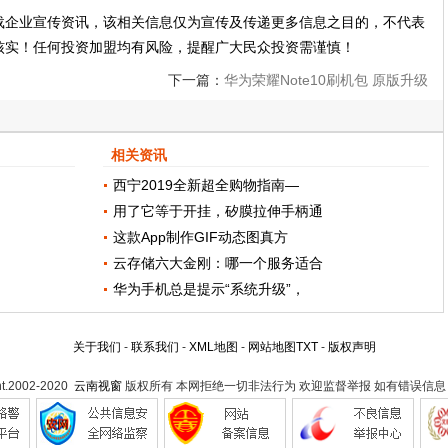
载企业宣传资讯，该相关信息仅为宣传及传递更多信息之目的，不代表
核实！任何投资加盟均有风险，提醒广大民众投资需谨慎！
下一篇：
华为荣耀Note10刷机包 原版升级
包 华为荣耀Note10通用线刷包 官方固件
相关资讯
rom包下载
西宁2019全新超全购物指南—
用了它等于开挂，矽膜拉伸手柄通
这款App制作GIF动态图真方
云存储六大金刚：哪一个服务适合
华为手机总是提示“系统升级”，
关于我们
-
联系我们
-
XML地图
-
网站地图
TXT
-
版权声明
ht.2002-2020
云南视窗
版权所有 本网拒绝一切非法行为 欢迎监督举报 如有错误信息