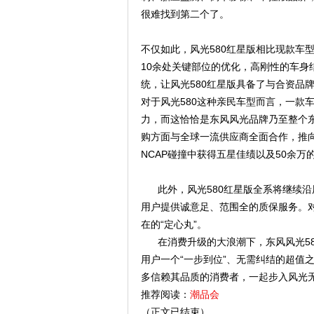
很难找到第二个了。
不仅如此，
风光
580红星版相比现款车
10余处关键部位的优化，高刚性的车身
统，让
风光
580红星版具备了与合资品
对于风光
580这种亲民车型而言，一款
力，而这恰恰是东风风光品牌乃至整个东
购方面与全球一流供应商全面合作，推向
NCAP碰撞中获得五星佳绩以及50余
此外，风光
580红星版全系将继续沿
用户提供诚意足、范围全的质保服务。
在的
“定心丸”。
在消费升级的大浪潮下，东风风光
用户一个
“一步到位”、无需纠结的超值
多信赖其品质的消费者，一起
步入风光
推荐阅读：
潮品会
（正文已结束）