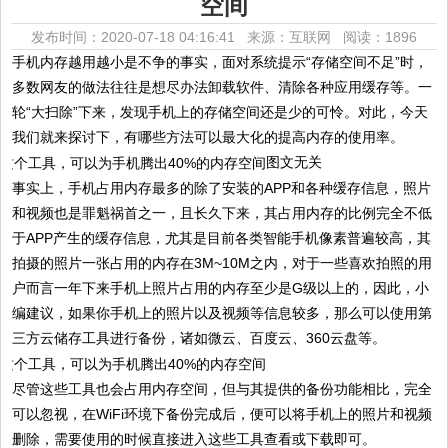
空间
发布时间：2020-07-18 04:16:41 来源：互联网
阅读：1896
手机内存越用越小是不争的事实，面对系统提示“存储空间不足”时，
多数网友的做法往往是想尽办法卸载软件、清除各种应用缓存等。一
轮“大扫除”下来，发现手机上的存储空间还是少的可怜。对此，今天
我们就来探讨下，有哪些方法可以最大化的提高内存的使用率。
图文无关
事实上，手机占用内存最多的除了安装的APP和各种缓存信息，照片
和视频也是罪魁祸首之一，且长久下来，其占用内存的比例完全不低
于APP产生的缓存信息，尤其是目前各类智能手机像素普遍较高，其
拍摄的照片一张占用的内存在3M~10M之内，对于一些喜欢拍照的用
户而言一年下来手机上照片占用的内存至少是G级以上的，因此，小
编建议，如果你手机上的照片以及视频等信息较多，那么可以使用第
三方云储存工具进行备份，诸如微云、百度云、360云盘等。
尽管这些工具也会占用内存空间，但与其提供的备份功能相比，完全
可以忽视，在WiFi环境下备份完成后，便可以将手机上的照片和视频
删除，需要使用的时候直接进入这些工具查看或下载即可。