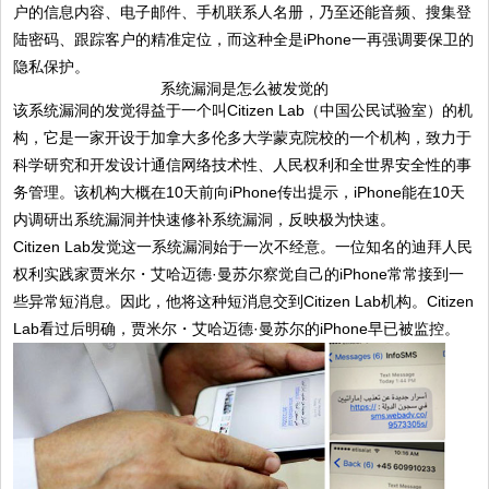
户的信息内容、电子邮件、手机联系人名册，乃至还能音频、搜集登
陆密码、跟踪客户的精准定位，而这种全是iPhone一再强调要保卫的
隐私保护。
系统漏洞是怎么被发觉的
该系统漏洞的发觉得益于一个叫Citizen Lab（中国公民试验室）的机
构，它是一家开设于加拿大多伦多大学蒙克院校的一个机构，致力于
科学研究和开发设计通信网络技术性、人民权利和全世界安全性的事
务管理。该机构大概在10天前向iPhone传出提示，iPhone能在10天
内调研出系统漏洞并快速修补系统漏洞，反映极为快速。
Citizen Lab发觉这一系统漏洞始于一次不经意。一位知名的迪拜人民
权利实践家贾米尔・艾哈迈德·曼苏尔察觉自己的iPhone常常接到一
些异常短消息。因此，他将这种短消息交到Citizen Lab机构。Citizen
Lab看过后明确，贾米尔・艾哈迈德·曼苏尔的iPhone早已被监控。