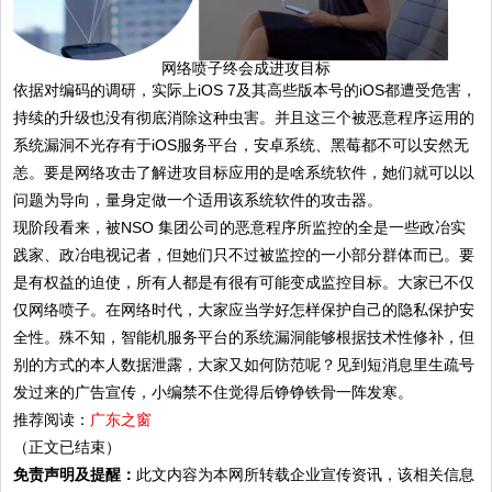
网络喷子终会成进攻目标
依据对编码的调研，实际上iOS 7及其高些版本号的iOS都遭受危害，
持续的升级也没有彻底消除这种虫害。并且这三个被恶意程序运用的
系统漏洞不光存有于iOS服务平台，安卓系统、黑莓都不可以安然无
恙。要是网络攻击了解进攻目标应用的是啥系统软件，她们就可以以
问题为导向，量身定做一个适用该系统软件的攻击器。
现阶段看来，被NSO 集团公司的恶意程序所监控的全是一些政冶实
践家、政冶电视记者，但她们只不过被监控的一小部分群体而已。要
是有权益的迫使，所有人都是有很有可能变成监控目标。大家已不仅
仅网络喷子。在网络时代，大家应当学好怎样保护自己的隐私保护安
全性。殊不知，智能机服务平台的系统漏洞能够根据技术性修补，但
别的方式的本人数据泄露，大家又如何防范呢？见到短消息里生疏号
发过来的广告宣传，小编禁不住觉得后铮铮铁骨一阵发寒。
推荐阅读：
广东之窗
（正文已结束）
免责声明及提醒：
此文内容为本网所转载企业宣传资讯，该相关信息