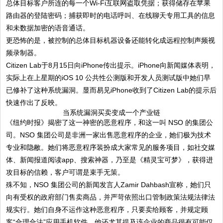
总体目标客户所连的每一个Wi-Fi互联网盗取凭据；获得储存在苹果
路由器的登陆密码；捕获即时的电话呼叫、在线聊天专用工具的信息
和未数据加密的语音通话。
更恐怖的是，被控制的总体目标机器设备还能转化成远程控制声频视
频录制器。
Citizen Lab于8月15日向iPhone传出提示。iPhone向新闻媒体表明，
实际上在上星期的iOS 10 公共性公测版和开发人员测试版中她们早
已修补了这种系统漏洞。显而易见iPhone收到了Citizen Lab的提示后
快速作出了反映。
当系统漏洞买卖变成一个产业链
《纽约时报》揭密了这一神密的恶意程序，和这一叫 NSO 的集团公
司。NSO 集团公司是非洲一家出售恶意程序的企业，她们极为技术
专业和隐敝。她们将恶意程序装扮成大家常见的服务项目，如社交媒
体、新闻报道阅读app、搜索神器，乃至是《精灵宝可梦》，获得进
攻目标的信赖，客户可谓是束手无策。
殊不知，NSO 集团公司的新闻发言人Zamir Dahbash宣称，她们只
向有受权的政府部门售卖商品，并严苛依照出口管制政策法规法律法
规实行。她们自身不运作这种恶意程序，只要卖给顾客，并规定顾
客“合理合法”应用手机软件。他还尤其提及该企业的商品很有可能仅