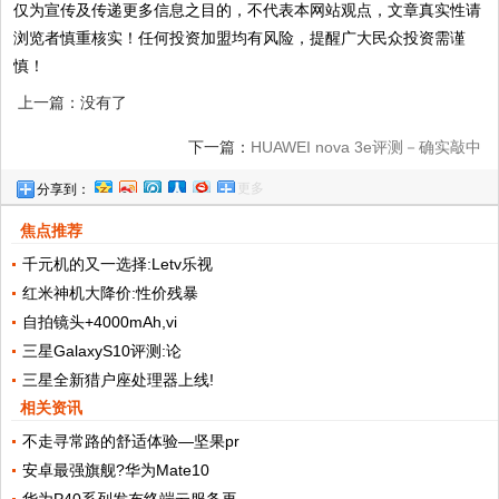
仅为宣传及传递更多信息之目的，不代表本网站观点，文章真实性请
浏览者慎重核实！任何投资加盟均有风险，提醒广大民众投资需谨
慎！
上一篇：没有了
下一篇：
HUAWEI nova 3e评测－确实敲中
更多
分享到：
了许多年轻人在购机时的“痛点”
焦点推荐
千元机的又一选择:Letv乐视
红米神机大降价:性价残暴
自拍镜头+4000mAh,vi
三星GalaxyS10评测:论
三星全新猎户座处理器上线!
相关资讯
不走寻常路的舒适体验—坚果pr
安卓最强旗舰?华为Mate10