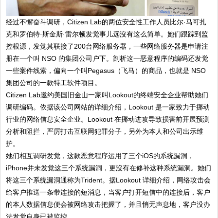
经过不懈奋斗调研，Citizen Lab的两位安全性工作人员比尔·马可扎
克和罗伯特·斯金斯·雷尔顿发觉事儿远沒有这么简单。她们跟踪到监
控根源，发觉其联接了200台网络服务器，一些网络服务器是申请注
册在一个叫 NSO 的集团公司户下。剖析这一恶意程序的编码还发觉
一些案件线索，偏向一个叫Pegasus（飞马）的商品，也就是 NSO
集团公司的一款特工软件项目。
Citizen Lab邀约美国旧金山一家叫Lookout的终端安全企业帮助她们
调研编码。依据该公司网站的详细介绍，Lookout 是一家致力于挪动
行业的网络信息安全企业。Lookout 在挪动进攻导致损害前开展预测
分析和阻拦，严厉打击互联网犯罪分子，另外为本人和公司出示维
护。
她们相互调研发觉，这款恶意程序运用了三个iOS的系统漏洞，
iPhone并未发觉这三个系统漏洞，更沒有在修补这种系统漏洞。她们
将这三个系统漏洞通称为Trident。据Lookout 详细介绍，网络攻击会
给客户推送一条带连接的短消息，当客户打开短信中的连接后，客户
的本人数据信息便会被网络攻击把握了，并且悄无声息地，客户没办
法发觉自身已被监控。