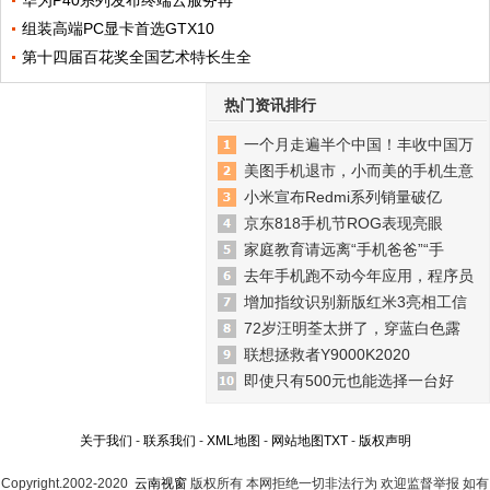
华为P40系列发布终端云服务再
组装高端PC显卡首选GTX10
第十四届百花奖全国艺术特长生全
热门资讯排行
一个月走遍半个中国！丰收中国万
美图手机退市，小而美的手机生意
小米宣布Redmi系列销量破亿
京东818手机节ROG表现亮眼
家庭教育请远离“手机爸爸”“手
去年手机跑不动今年应用，程序员
增加指纹识别新版红米3亮相工信
72岁汪明荃太拼了，穿蓝白色露
联想拯救者Y9000K2020
即使只有500元也能选择一台好
关于我们
-
联系我们
-
XML地图
-
网站地图
TXT
-
版权声明
Copyright.2002-2020
云南视窗
版权所有 本网拒绝一切非法行为 欢迎监督举报 如有