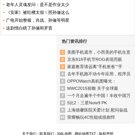
老年人灵魂发问：是不是作业太少
《安家》被吐槽太假！照孙俪这么
广电开始整顿，肖战、孙俪等明星
这剧情白瞎了孙俪和罗晋
热门资讯排行
美图手机退市，小而美的手机生意
京东818手机节ROG表现亮眼
家庭教育请远离“手机爸爸”“手
去年手机跑不动今年应用，程序员
OPPOWatch真机图曝光：
MWC2015前瞻 关于全球最
一个月走遍半个中国！丰收中国万
5比2：三星Note9 PK
上海德馨医院关爱计划 慰问奋战
荣耀畅玩4C性能或很彪悍
关于我们
-
联系我们
-
XML地图
-
网站地图
TXT
-
版权声明