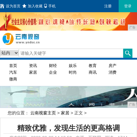
设为首页
加入收藏
手机
注册
登录
广告
首页
资讯
财经
娱乐
教育
房产
汽车
家居
企业
时尚
商讯
消费
微商
广告
您的位置：
云南视窗主页
>
家居
> 正文 >
精致优雅，发现生活的更高格调