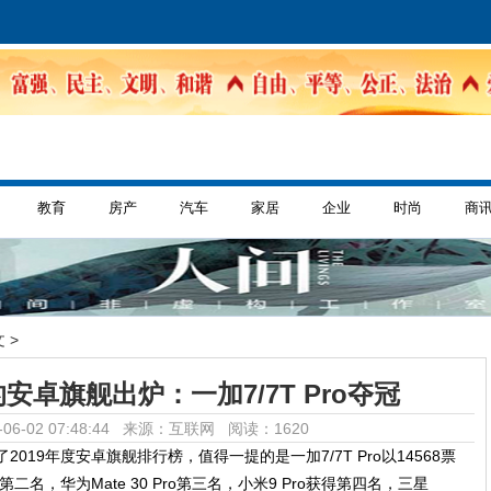
教育
房产
汽车
家居
企业
时尚
商
 >
卓旗舰出炉：一加7/7T Pro夺冠
06-02 07:48:44 来源：互联网
阅读：1620
019年度安卓旗舰排行榜，值得一提的是一加7/7T Pro以14568票
0+第二名，华为Mate 30 Pro第三名，小米9 Pro获得第四名，三星