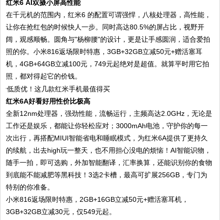
红米6 AI双摄小屏高性能
在千元机的范围内，红米6 的配置可谓强悍，八核处理器，高性能，
让你在抢红包的时候快人一步。同时高达80.5%的屏占比，视野开
阔，观感顺畅。圆角与"杨柳腰"的设计，更是让手感圆润，适合爱拍
照的你。小米816返场限时特惠，3GB+32GB立减50元+赠活塞耳
机，4GB+64GB立减100元，749元起绝对是超值。就算平时用它拍
照，都对得起它的价钱。
红米6A好看好用性价比极高
全新12nm处理器，强劲性能，流畅运行，主频高达2.0GHz，无论是
工作还是娱乐，都能让你轻松应对；3000mAh电池，守护你的每一
次出行，再搭配MIUI智能省电和睡眠模式，为红米6A提供了更持久
的续航，出去high玩一整天，也不用担心没电的烦恼！AI智能识物，
随手一拍，即可选购，外加智能翻译，汇率换算，还能识别你的食物
到底能不能减肥等黑科技！3选2卡槽，最高可扩展256GB，专门为
特别的你准备。
小米816返场限时特惠，2GB+16GB立减50元+赠活塞耳机，
3GB+32GB立减30元，仅549元起。