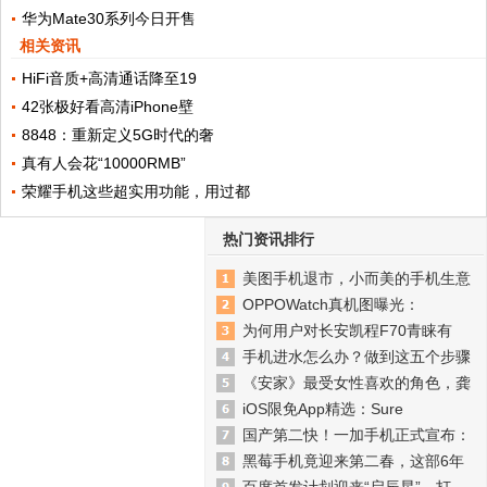
华为Mate30系列今日开售
相关资讯
HiFi音质+高清通话降至19
42张极好看高清iPhone壁
8848：重新定义5G时代的奢
真有人会花“10000RMB”
荣耀手机这些超实用功能，用过都
热门资讯排行
美图手机退市，小而美的手机生意
OPPOWatch真机图曝光：
为何用户对长安凯程F70青睐有
手机进水怎么办？做到这五个步骤
《安家》最受女性喜欢的角色，龚
iOS限免App精选：Sure
国产第二快！一加手机正式宣布：
黑莓手机竟迎来第二春，这部6年