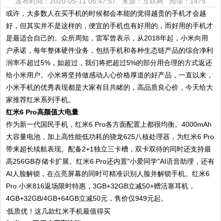
发布时间：2020-05-11 05:47:57 来源：互联网
阅读：1475
或许，大多数人在买手机的时候都会本能的觉得越贵的手机才会越
好，但其实并不是这样的，便宜的手机也有好用的，而好用的手机才
是最适合自己的。众所周知，雷军曾表示，从2018年起，小米向用
户承诺，每年整体硬件业务，包括手机和各种生态链产品的综合净利
润率不超过5%，如超过，我们将把超过5%的部分用合理的方式返还
给小米用户。小米将坚持做感动人心价格厚道的好产品，一直以来，
小米手机的优秀表现都是大家有目共睹的，高品质良心价，今天给大
家推荐红米系列手机。
红米6 Pro高颜值大电量
作为新一代国民手机，红米6 Pro各方面配置上都很均衡。4000mAh
大容量电池，加上高性能低功耗的骁龙625八核处理器，为红米6 Pro
带来超长续航表现。配备2+1独立三卡槽，双卡双待的同时还支持最
高256GB存储卡扩展。红米6 Pro还内置"小爱同学"AI语音助理，还有
AI人脸解锁，在点亮屏幕的同时可精准识别人脸并解锁手机。红米6
Pro 小米816返场限时特惠，3GB+32GB立减50+赠活塞耳机，
4GB+32GB/4GB+64GB立减50元，售价仅949元起。