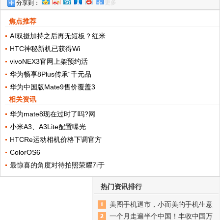
更多
分享到：
千元
焦点推荐
AI双摄加持之后再无短板？红米
HTC神秘新机已获得Wi
vivoNEX3官网上架预约活
华为畅享8Plus传承“千元品
华为中国版Mate9售价覆盖3
相关资讯
华为mate8现在过时了吗?网
小米A3、A3Lite配置曝光
HTCRe运动相机价格下调官方
ColorOS6
最惊喜的角度对待拍照荣耀7i于
热门资讯排行
美图手机退市，小而美的手机生意
一个月走遍半个中国！丰收中国万