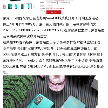
荣耀30S现阶段早已在官方网Vmall商城系统打开了订购主题活动，
截止4月3日23:30均可开展一百元预付款订购，余款付款時间为
2020.04.07 00:00 ~ 2020.04.08 23:59，在付款余款之后，荣誉层面
会依照余款付款次序开展送货。
在荣耀30S首销期内，荣誉层面出示了多种多样客户褔利主题活动，
客户能够 每日限定抢100元零配件，购买还能赢国内游巨奖。前
5000名晒单送三阶魔方音响/手机耳机，每日前50名付款预付款赠予
荣耀手环4 Running版。赠予优酷视频VIP大半年卡半价券 幸福西饼
100元豪礼 樊登读书14天VIP，而且还能够享有12期免息分期分期还
款。