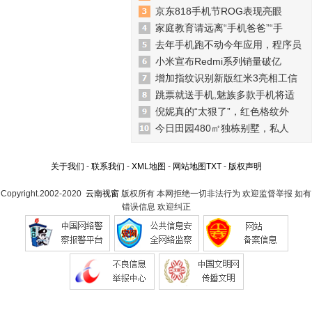
京东818手机节ROG表现亮眼
家庭教育请远离“手机爸爸”“手
去年手机跑不动今年应用，程序员
小米宣布Redmi系列销量破亿
增加指纹识别新版红米3亮相工信
跳票就送手机,魅族多款手机将适
倪妮真的“太狠了”，红色格纹外
今日田园480㎡独栋别墅，私人
关于我们
-
联系我们
-
XML地图
-
网站地图
TXT
-
版权声明
Copyright.2002-2020
云南视窗
版权所有 本网拒绝一切非法行为 欢迎监督举报 如有
错误信息 欢迎纠正