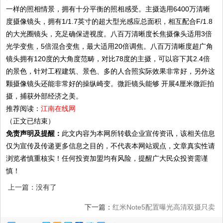
一样的照相情景，拥有十分平衡的照相感受。主摄选用6400万清晰
度摄像镜头，拥有1/1.7英寸的超大型光感应总面积，相互配合F/1.8
的大光圈镜头，充足确保进视度。八百万清晰度长焦摄像头适用3倍
光学变焦，5倍混合变焦，最大适用20倍调焦。八百万清晰度超广角
镜头拥有120度的大角度范畴，对比78度的主摄，可以容下其2.4倍
的景色，针对工程建筑、景色、多的人合照实际效果非常好，另外这
颗摄像镜头还能非常好的操纵崎变。微距镜头能够 开展4厘米微距拍
摄，捕获外部经济之美。
推荐阅读：
江南在线网
（正文已结束）
免责声明及提醒：
此文内容为本网所转载企业宣传资讯，该相关信息
仅为宣传及传递更多信息之目的，不代表本网站观点，文章真实性请
浏览者慎重核实！任何投资加盟均有风险，提醒广大民众投资需谨
慎！
上一篇：没有了
下一篇：
红米Note5配置曝光高清双摄只卖