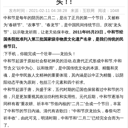
头！!
发布时间：2021-02-11 04:38:28 来源：互联网
阅读：1048
中和节是每年的阴历的二月二，是出了正月的第一个节日，又被称
为“春耕节”、“农事节”、“春龙节”，是中国民间传统节日。庆祝“龙头
节”，以示敬龙祈雨，让老天佑保丰收。
2011年05月23日，中和节经
国务院批准列入第三批国家级非物质文化遗产名录，是我们传统的民
俗节日。
中和节起源于原始社会祭祀神灵的活动,在唐代正式形成中和节,中和
节含义“以中为心、以和致用”，是中国传统文化的本源、精髓和灵
魂，是中华民族人文精神的重要体现，其内涵是以中正为精髓，以阴
阳动态平衡为原则，包括三个元素和四个祈求。
中和节起源于唐，兴盛于宋，五代时期的辽国也保留着过中和节的习
俗，只是更加重视其政治功利性和实用性。元代后期，中和节逐渐与
同样有着“重农耕、祈丰年”节俗内核的“二月二”合成一个节日，丰富
了中和节的节日内涵。清代有农歌曰：“中和节庆龙抬头，春祭勾芒
祈丰收”，由此可见，明清时期，中和节和“二月二”已经完全合而为一
了。