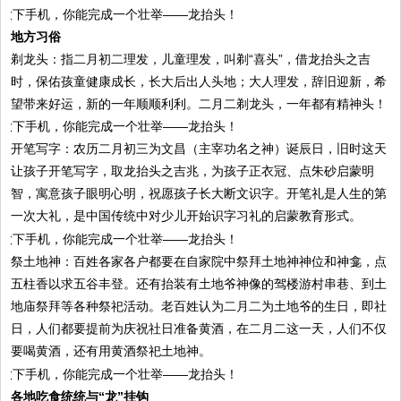
地方习俗
剃龙头：指二月初二理发，儿童理发，叫剃“喜头”，借龙抬头之吉
时，保佑孩童健康成长，长大后出人头地；大人理发，辞旧迎新，希
望带来好运，新的一年顺顺利利。二月二剃龙头，一年都有精神头！
开笔写字：农历二月初三为文昌（主宰功名之神）诞辰日，旧时这天
让孩子开笔写字，取龙抬头之吉兆，为孩子正衣冠、点朱砂启蒙明
智，寓意孩子眼明心明，祝愿孩子长大断文识字。开笔礼是人生的第
一次大礼，是中国传统中对少儿开始识字习礼的启蒙教育形式。
祭土地神：百姓各家各户都要在自家院中祭拜土地神神位和神龛，点
五柱香以求五谷丰登。还有抬装有土地爷神像的驾楼游村串巷、到土
地庙祭拜等各种祭祀活动。老百姓认为二月二为土地爷的生日，即社
日，人们都要提前为庆祝社日准备黄酒，在二月二这一天，人们不仅
要喝黄酒，还有用黄酒祭祀土地神。
各地吃食统统与“龙”挂钩