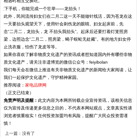
相遇时相互交换吃。
此外，民间流传妇女们在二月二这一天不能做针线活，因为苍龙在这
一天要抬头观望天下，使用针会刺伤龙的眼睛。妇女起床前，先
念“二月二，龙抬头，龙 不抬头我抬头”。起床后还要打着灯笼照房
梁，边照边念“二月二，照房梁，蝎子蜈蚣无处藏”。有的地方妇女停
止洗衣服，怕伤了龙皮等等。
如果你喜欢了解非物质文化遗产的资讯或者想知道国内外有哪些非物
质文化遗产，请关注非遗博览的微信公众号：feiyibolan
我们每天会在微信上推送有关非物质文化遗产的新闻给大家阅读，让
我们一起保护文化遗产，守护精神家园。
推荐阅读：
家电品牌网
（正文已结束）
免责声明及提醒：
此文内容为本网所转载企业宣传资讯，该相关信息
仅为宣传及传递更多信息之目的，不代表本网站观点，文章真实性请
浏览者慎重核实！任何投资加盟均有风险，提醒广大民众投资需谨
慎！
上一篇：没有了