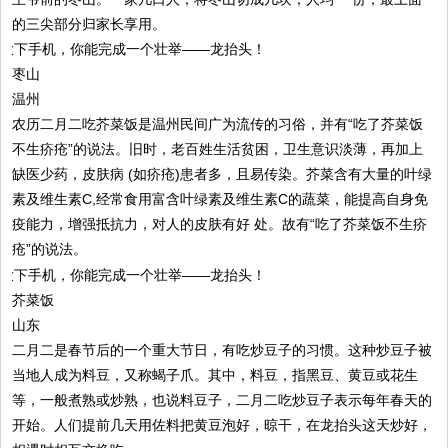
的三尖部分归家长享用。
枣山
温州
农历二月二吃芥菜饭是温州民间广为流传的习俗，并有“吃了芥菜饭
不生疥疮”的说法。旧时，老百姓生活贫困，卫生意识淡薄，再加上
缺医少药，皮肤病 (如疥疮)患者多，且易传染。芥菜含有大量的叶绿
素及维生素C,经常食用富含叶绿素及维生素C的蔬菜，能提高自身免
疫能力，增强抵抗力，对人的皮肤有好 处。故有“吃了芥菜饭不生疥
疮”的说法。
芥菜饭
山东
二月二是春节后的一个重大节日，有吃炒豆子的习惯。这种炒豆子被
当地人成为料豆，又称蝎子爪。其中，料豆，指黑豆、黄豆或花生
等，一般煮熟或炒熟，也说料豆子，二月二吃炒豆子表示每年春天的
开始。人们提前几天用佐料把黄豆泡好，晾干，在龙抬头这天炒好，