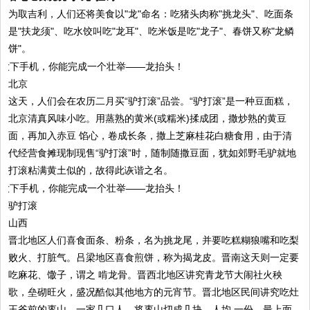
为取吉利，人们还将美食以"龙"命名：吃猪头肉称"挑龙头"、吃面条
是"扶龙须"、吃水饺叫吃"龙耳"、吃米饭是吃"龙子"、春饼又称"龙鳞
饼"。
北京
这天，人们会在农历二月买“驴打滚”品尝。“驴打滚”是一种豆面糕，
北京清真风味小吃。用蒸熟的黄米(或糯米)揉成团，撒炒熟的黄豆
面，再加入赤豆 馅心，卷成长条，撒上芝麻桂花白糖食用，由于清
代经营食摊现制现售“驴打滚”时，随制随撒豆面，犹如郊野毛驴就地
打滚粘满黄土似的，故得此诙谐之名。
驴打滚
山西
晋北地区人们喜食面条、粉条，名为挑龙尾，并要吃糕糊狼嘴和吃梨
败火、打脏气。吕梁地区喜食煎饼，称为揭龙皮。晋南这天则一定要
吃麻花、馓子，谓之 啃龙骨。晋西北地区讲究青龙节大闹社火秧
歌，垒砌旺火，盛况酷似其他地方的元宵节。晋北地区民间讲究吃灶
王爷前的枣山。一家几口人，将枣山切成几块，人均 一份，最上面