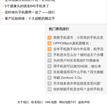
5个摄像头的骁龙845手机来了
是时候向手机圈秀一波了——国行
量产比较困难：十大超酷的概念手
热门资讯排行
美图手机退市，小而美的手机生意
OPPOWatch真机图曝光：
去年手机跑不动今年应用，程序员
手机进水怎么办？做到这五个步骤
为何用户对长安凯程F70青睐有
用手机就可以做3D动画，做出来
目前最值得买什么手机？四大旗舰
华硕 Zenfone 3 Du
乔庄镇多措并举促脱贫攻坚问题“
你的智能手机安全吗？这些手机安
关于我们
-
联系我们
-
XML地图
-
网站地图
TXT
-
版权声明