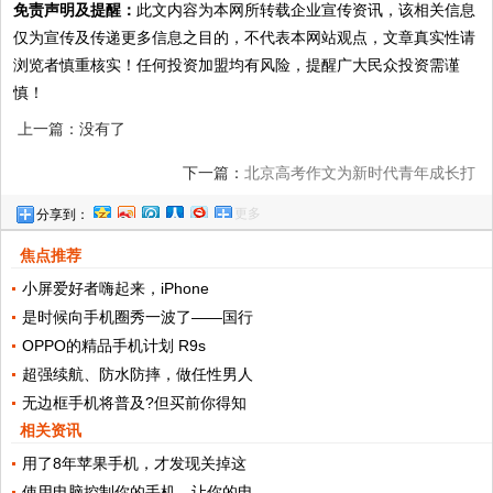
免责声明及提醒：
此文内容为本网所转载企业宣传资讯，该相关信息
仅为宣传及传递更多信息之目的，不代表本网站观点，文章真实性请
浏览者慎重核实！任何投资加盟均有风险，提醒广大民众投资需谨
慎！
上一篇：没有了
下一篇：
北京高考作文为新时代青年成长打
更多
分享到：
call 亦聚焦绿色生态环保
焦点推荐
小屏爱好者嗨起来，iPhone
是时候向手机圈秀一波了——国行
OPPO的精品手机计划 R9s
超强续航、防水防摔，做任性男人
无边框手机将普及?但买前你得知
相关资讯
用了8年苹果手机，才发现关掉这
使用电脑控制你的手机，让你的电