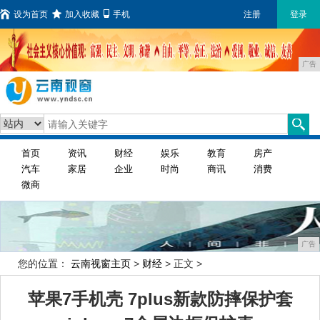
设为首页
加入收藏
手机
注册
登录
广告
首页
资讯
财经
娱乐
教育
房产
汽车
家居
企业
时尚
商讯
消费
微商
广告
您的位置：
云南视窗主页
>
财经
> 正文 >
苹果7手机壳 7plus新款防摔保护套