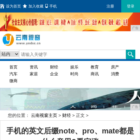
设为首页
加入收藏
手机
注册
登录
广告
首页
资讯
财经
娱乐
教育
房产
汽车
家居
企业
时尚
商讯
消费
微商
广告
您的位置：
云南视窗主页
>
财经
> 正文 >
手机的英文后缀note、pro、mate都是