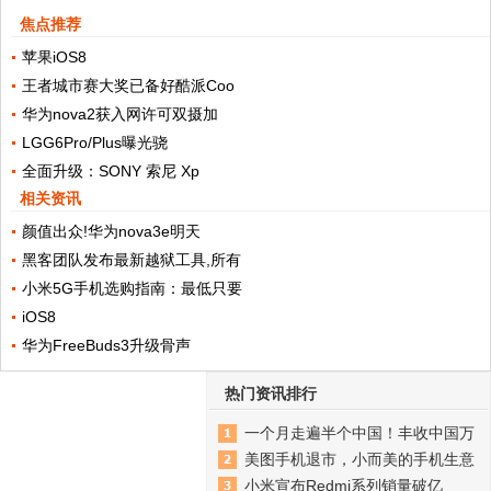
焦点推荐
苹果iOS8
王者城市赛大奖已备好酷派Coo
华为nova2获入网许可双摄加
LGG6Pro/Plus曝光骁
全面升级：SONY 索尼 Xp
相关资讯
颜值出众!华为nova3e明天
黑客团队发布最新越狱工具,所有
小米5G手机选购指南：最低只要
iOS8
华为FreeBuds3升级骨声
热门资讯排行
一个月走遍半个中国！丰收中国万
美图手机退市，小而美的手机生意
小米宣布Redmi系列销量破亿