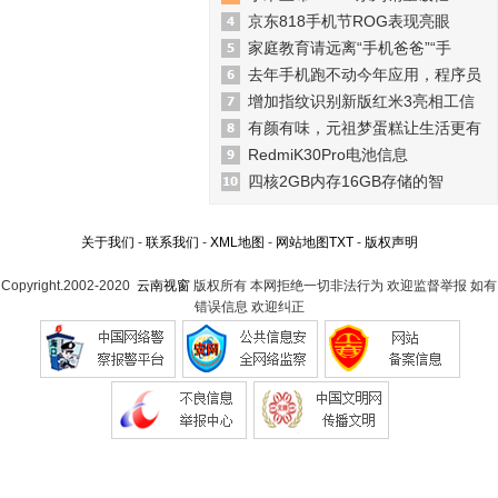
京东818手机节ROG表现亮眼
家庭教育请远离“手机爸爸”“手
去年手机跑不动今年应用，程序员
增加指纹识别新版红米3亮相工信
有颜有味，元祖梦蛋糕让生活更有
RedmiK30Pro电池信息
四核2GB内存16GB存储的智
关于我们
-
联系我们
-
XML地图
-
网站地图
TXT
-
版权声明
Copyright.2002-2020
云南视窗
版权所有 本网拒绝一切非法行为 欢迎监督举报 如有
错误信息 欢迎纠正