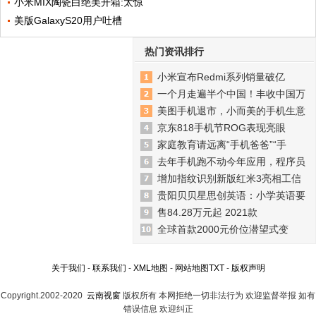
小米MIX陶瓷白绝美开箱:太惊
美版GalaxyS20用户吐槽
热门资讯排行
小米宣布Redmi系列销量破亿
一个月走遍半个中国！丰收中国万
美图手机退市，小而美的手机生意
京东818手机节ROG表现亮眼
家庭教育请远离“手机爸爸”“手
去年手机跑不动今年应用，程序员
增加指纹识别新版红米3亮相工信
贵阳贝贝星思创英语：小学英语要
售84.28万元起 2021款
全球首款2000元价位潜望式变
关于我们
-
联系我们
-
XML地图
-
网站地图
TXT
-
版权声明
Copyright.2002-2020
云南视窗
版权所有 本网拒绝一切非法行为 欢迎监督举报 如有
错误信息 欢迎纠正