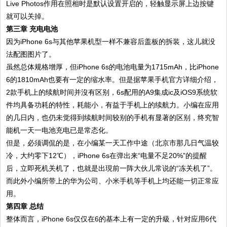
Live Photos作用在照相时是默认设置开启的，轻触显示屏上边按键
就可以关掉。
第三章 充电电池
因为iPhone 6s与其他苹果机型一样不兼容后盖板的拆装，这儿就没
法配图图片了。
虽然总体规格增厚，但iPhone 6s的电池电量为1715mAh，比iPhone
6的1810mAh也要有一定的缩水率。但是据苹果手机官方详细介绍，
2款手机上的续航时间并沒有区别，6s配用的A9集成ic及iOS9系统软
件均具备功耗的特性，耗能小，有益于手机上的续航力。小编在应用
的几日内，也仍未觉得到续航时间较别的手机有显著的区别，终究智
能机一天一电池充电已是常态化。
但是，必须调侃的是，在小编某一天工作中途（北京市那几日气温较
冷，大约零下12℃），iPhone 6s在弹出来“电量不足20%”的提醒
后，立即死机关机了，也就是出現前一阵大伙儿常说的“冻关机了”。
而此外小编所带上的华为公司、小米手机等手机上均还能一切正常应
用。
第四章 总结
整体而言，iPhone 6s仅仅在6的基本上有一定的升級，针对应用6代