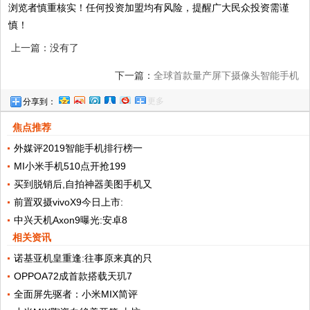
浏览者慎重核实！任何投资加盟均有风险，提醒广大民众投资需谨
慎！
上一篇：没有了
下一篇：
全球首款量产屏下摄像头智能手机
更多
分享到：
——中兴A205G
焦点推荐
外媒评2019智能手机排行榜一
MI小米手机510点开抢199
买到脱销后,自拍神器美图手机又
前置双摄vivoX9今日上市:
中兴天机Axon9曝光:安卓8
相关资讯
诺基亚机皇重逢:往事原来真的只
OPPOA72成首款搭载天玑7
全面屏先驱者：小米MIX简评