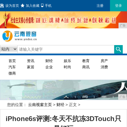
设为首页
加入收藏
手机
注册
登录
广告
首页
资讯
财经
娱乐
教育
房产
汽车
家居
企业
时尚
商讯
消费
微商
广告
您的位置：
云南视窗主页
>
财经
> 正文 >
iPhone6s评测:冬天不抗冻3DTouch只