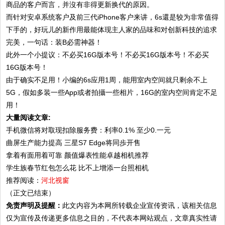
商品的客户而言，并沒有非得更新换代的原因。
而针对安卓系统客户及前三代iPhone客户来讲，6s還是较为非常值得
下手的，好玩儿的新作用最能体现主人家的品味和对创新科技的追求
完美，一句话：装B必需神器！
此外一个小提议：不必买16G版本号！不必买16G版本号！不必买
16G版本号！
由于确实不足用！小编的6s应用1周，能用室内空间就只剩余不上
5G，假如多装一些App或者拍攝一些相片，16G的室内空间肯定不足
用！
大量阅读文章:
手机微信将对取现扣除服务费：利率0.1% 至少0.一元
曲屏生产能力提高 三星S7 Edge将同歩开售
拿着有面用着可靠 颜值爆表性能卓越相机推荐
学生族春节红包怎么花 比不上增添一台照相机
推荐阅读：
河北视窗
（正文已结束）
免责声明及提醒：
此文内容为本网所转载企业宣传资讯，该相关信息
仅为宣传及传递更多信息之目的，不代表本网站观点，文章真实性请