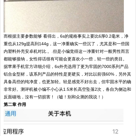
而根据主要参数能够 看得出，6s的规格事实上要比6厚0.2毫米，净
重也从129g提高到144g，这一净重确实一些沉了，尤其是和一些国
内塑料外壳安卓机对比.。.但是小编觉得这一净重针对一般男性而言
都能够接纳，女性得话很有可能会更喜欢小一些，轻一些的类目。
据苹果手机官方详细介绍，6s外壳选用了更为牢固的7000系列产品
铝合金型材，该系列产品的特性是更硬实，对比以前强60%，另外其
具备高些的纯净度，也更加轻。轻是感觉不好出去，但牢固水平的确
非常好。测评机被小编不小心从1.5米长高空坠落2次，各自为侧边和
反面碰地，沒有一切损害！（嘘！别和众测的我说！）
第二章 作用