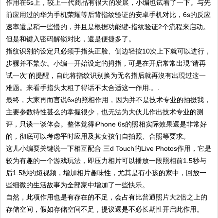
作用在6s上，较上一代商品有很大的发展，小编也试着了一下。与先
前应用过的华为手机荣耀等后背指纹验证的安卓手机对比，6s的反应
速率還是稍一些慢的，并且是根据功能键-指纹验证2个流程来启动。
但是和键入密码解锁对比，還是便捷多了。
指纹识别的设定只必须手指头正脸、侧边轻按10次上下就可以进行，
步骤并不繁杂。小编一开始设定的拇指，可是在开启常常出現“请再
试一次”的提醒，自此将指纹识别换为无名指后就再沒有出現过这一
难题。来看手指头太粗了得话不太合适这一作用.。.
最终，大家再而言说6s的照相作用，因为并不是技术专业的拍摄我，
主要参数特性甚么的掌握很少，也无法为大伙儿作出技术专业的测
评，只谈一谈体会。整体觉得iPhone 6s的照相实际效果還是非常好
的，彻底可以考虑平时应用及其女孩们自拍照、合照等要求。
这儿小编要关键说一下相互配合 三d Touch的Live Photos作用，它是
较为有趣的一个游戏玩法，即压力相片可以播放一段照相前1.5秒与
后1.5秒的短视频，增加相片趣味性，尤其是有小孩的家中，回放一
些细微的生活故事为全部家中增加了一些快乐。
自然，此项作用也是有存在的不足，会占有比普通照片大2倍之上的
存储空间，假如存储空间不足，提议還是不必长期性开启此作用。