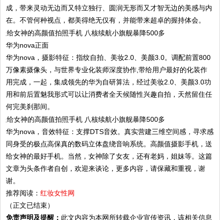
成，带来灵动无边而又特立独行、圆润无形而又才智无边的美感与内
在。不管何种视点，都美得绝无仅有，并能带来超卓的握持体会。
华为nova正面
华为nova，摄影特征：指纹自拍、美妆2.0、美颜3.0。调配前置800
万像素摄像头，与世界专业化装师深度协作,带给用户最好的化装作
用完成，一起，集成领先的华为自研算法，经过美妆2.0、美颜3.0功
用和前后置魅我形式可以让消费者全天候随性兴趣自拍，天然留住任
何完美刹那间。
华为nova，音效特征：支撑DTS音效。真实营建三维空间感，寻求感
同身受的极点高保真的数码立体盘绕音响系统。高颜值摄影手机，送
给女神的最好手机。当然，女神除了女友，还有老妈，姐妹等。这篇
文章为头条作者自创，欢迎来谈论，更多内容，请保藏和重视，谢
谢。
推荐阅读：
红妆女性网
（正文已结束）
免责声明及提醒：
此文内容为本网所转载企业宣传资讯，该相关信息