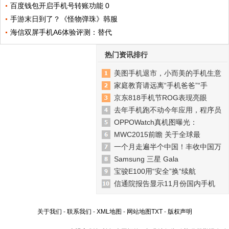
百度钱包开启手机号转账功能 0
手游末日到了？《怪物弹珠》韩服
海信双屏手机A6体验评测：替代
热门资讯排行
美图手机退市，小而美的手机生意
家庭教育请远离“手机爸爸”“手
京东818手机节ROG表现亮眼
去年手机跑不动今年应用，程序员
OPPOWatch真机图曝光：
MWC2015前瞻 关于全球最
一个月走遍半个中国！丰收中国万
Samsung 三星 Gala
宝骏E100用“安全”换“续航
信通院报告显示11月份国内手机
关于我们
-
联系我们
-
XML地图
-
网站地图
TXT
-
版权声明