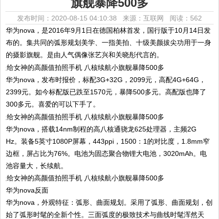
旗舰暴降500多
发布时间：2020-08-15 04:10:38 来源：互联网
阅读：562
华为nova，是2016年9月1日在德国柏林首发，国行版于10月14日发
布的。集共同的弧形规划美学、一指美拍、十级美颜拔尖功用于一身
的摄影旗舰。是由人气偶像张艺兴和关晓彤代言的。
华为nova，发布时报价，标配3G+32G，2099元，高配4G+64G，
2399元。如今标配版已跌至1570元，暴降500多元。高配版也降了
300多元。喜爱的可以下手了。
华为nova，搭载14nm制程的高八核通骁龙625处理器，主频2G
Hz。装备5英寸1080P屏幕，443ppi，1500：1的对比度，1.8mm窄
边框，屏占比为76%。电池为固态聚合物锂大电池，3020mAh。电
池容量大，长续航。
华为nova反面
华为nova，外观特征：弧形、曲面规划。采用了弧形、曲面规划，创
始了弧形时髦的全新个性。三面弧度的极致技术与曲线时髦浑然天