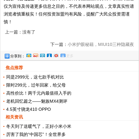
仅为宣传及传递更多信息之目的，不代表本网站观点，文章真实性请
浏览者慎重核实！任何投资加盟均有风险，提醒广大民众投资需谨
慎！
上一篇：没有了
下一篇：
小米护眼秘籍，MIUI10三种隐藏夜
更多
分享到：
间模式，全局黑底白字显示
焦点推荐
同是2999元，这七款手机对比
限时299元，过年回家，给父母
高性价比！两千元内最值得入手的
老机回忆篇之——魅族MX4测评
4.5英寸骁龙410 OPPO
相关资讯
冬天到了送暖气了，正好小米小米
厉害了我的“中国芯”！全世界多