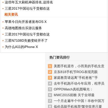
这些年五大刷机神器排名,这排名
三星2017中国论坛干货都在这
相关资讯
苹果今日向开发者发布OS X
高德地图推出乐游云服务
三星2017中国论坛干货都在这
三星N7108D失败变砖开不了
为什么A11的iPhone X
热门资讯排行
美图手机退市，小而美的手机生意
京东818手机节ROG表现亮眼
家庭教育请远离“手机爸爸”“手
去年手机跑不动今年应用，程序员
OPPOWatch真机图曝光：
MWC2015前瞻 关于全球最
一个月走遍半个中国！丰收中国万
低价高能手机推荐!繁华世界只要