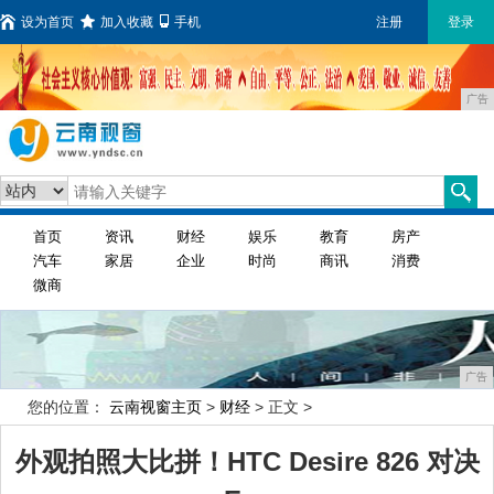
设为首页
加入收藏
手机
注册
登录
广告
首页
资讯
财经
娱乐
教育
房产
汽车
家居
企业
时尚
商讯
消费
微商
广告
您的位置：
云南视窗主页
>
财经
> 正文 >
外观拍照大比拼！HTC Desire 826 对决