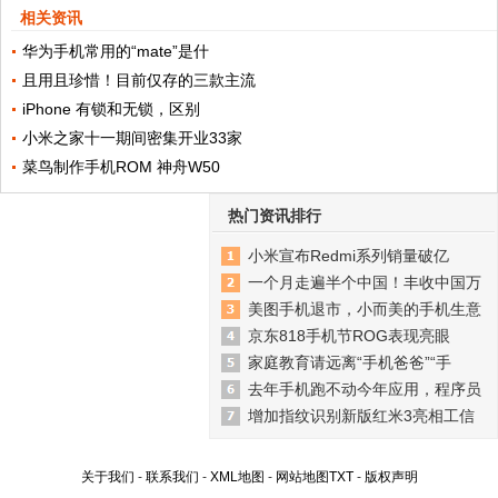
相关资讯
华为手机常用的“mate”是什
且用且珍惜！目前仅存的三款主流
iPhone 有锁和无锁，区别
小米之家十一期间密集开业33家
菜鸟制作手机ROM 神舟W50
热门资讯排行
小米宣布Redmi系列销量破亿
一个月走遍半个中国！丰收中国万
美图手机退市，小而美的手机生意
京东818手机节ROG表现亮眼
家庭教育请远离“手机爸爸”“手
去年手机跑不动今年应用，程序员
增加指纹识别新版红米3亮相工信
关于我们
-
联系我们
-
XML地图
-
网站地图
TXT
-
版权声明