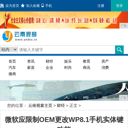
设为首页
加入收藏
手机
注册
登录
广告
首页
资讯
财经
娱乐
教育
房产
汽车
家居
企业
时尚
商讯
消费
微商
广告
您的位置：
云南视窗主页
>
财经
> 正文 >
微软应限制OEM更改WP8.1手机实体键