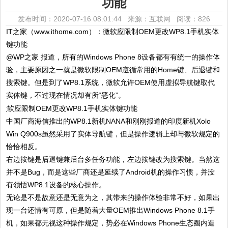
功能
发布时间：2020-07-16 08:01:44 来源：互联网
阅读：826
IT之家（www.ithome.com）：微软应限制OEM更改WP8.1手机实体
键功能
@WP之家 报道，所有的Windows Phone 8设备都有有统一的操作体
验，主要原因之一就是微软限制OEM遵循常用的Home键、后退键和
搜索键。但是到了WP8.1系统，微软允许OEM使用虚拟导航键取代
实体键，不过现在情况却有所“恶化”。
中国厂商海信推出的WP8.1新机NANA和刚刚报道的印度新机Xolo
Win Q900s虽然采用了实体导航键，但是操作逻辑上却与微软规定的
恰恰相反。
右边按键是后退键兼后台多任务功能，左边按键改为搜索键。当然这
并不是Bug，而是这些厂商还是延续了Android机的操作习惯，并没
有领悟WP8.1设备的核心操作。
无论是不是故意还是无意为之，其带来的操作体验非常不好，如果出
现一台还情有可原，但是随着大量OEM推出Windows Phone 8.1手
机，如果都无视这种操作规定，势必在Windows Phone生态圈内造