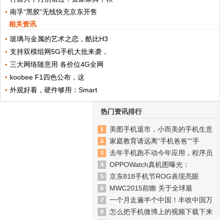
南孚“黑胶”无线快充京东开售
相关资讯
玻璃与金属的艺术之恋，酷比H3
支持双模组网5G手机大批来袭，
三大网络随意用 各价位4G全网
koobee F1四色公布，这
外观好看，硬件够用：Smart
热门资讯排行
美图手机退市，小而美的手机生意
家庭教育请远离“手机爸爸”“手
去年手机跑不动今年应用，程序员
OPPOWatch真机图曝光：
京东818手机节ROG表现亮眼
MWC2015前瞻 关于全球最
一个月走遍半个中国！丰收中国万
怎么把手机微博上的视频下载下来